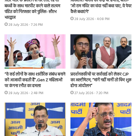
जंतर मंतर के प्रदर्शन से घर लौट रहे दो
अखिलेश यादव का केंद्र पर हमला, बोले-
बच्चों के साथ मारपीट करने वाले सत्यम
‘जो राम मंदिर का चंदा नहीं बचा पाए, वे पेपर
पंडित को गिरफ्तार करे पुलिस- सौरभ
कैसे बचाएंगे’
भारद्वाज
28 July 2026 - 4:08 PM
28 July 2026 - 7:26 PM
“वे कई लोगों के साथ शारीरिक संबंध बनाने
प्रदर्शनकारियों पर कार्रवाई को लेकर CJP
को आजादी कहती हैं”..Gen Z महिलाओं
का अल्टीमेटम, “मांगें नहीं मानीं तो फिर शुरू
पर कंगना रनौत का हमला
होगा आंदोलन”
28 July 2026 - 2:48 PM
27 July 2026 - 7:20 PM