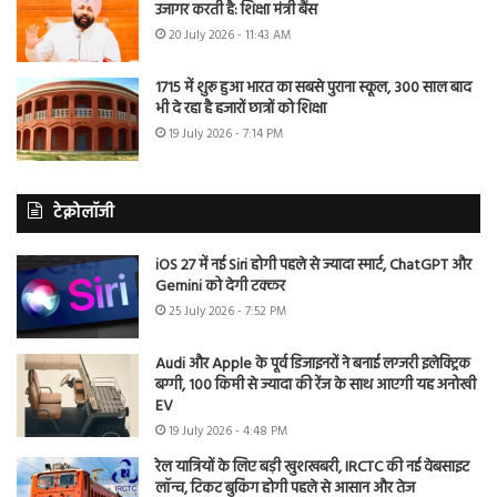
उजागर करती है: शिक्षा मंत्री बैंस
20 July 2026 - 11:43 AM
1715 में शुरू हुआ भारत का सबसे पुराना स्कूल, 300 साल बाद
भी दे रहा है हजारों छात्रों को शिक्षा
19 July 2026 - 7:14 PM
टेक्नोलॉजी
iOS 27 में नई Siri होगी पहले से ज्यादा स्मार्ट, ChatGPT और
Gemini को देगी टक्कर
25 July 2026 - 7:52 PM
Audi और Apple के पूर्व डिजाइनरों ने बनाई लग्जरी इलेक्ट्रिक
बग्गी, 100 किमी से ज्यादा की रेंज के साथ आएगी यह अनोखी
EV
19 July 2026 - 4:48 PM
रेल यात्रियों के लिए बड़ी खुशखबरी, IRCTC की नई वेबसाइट
लॉन्च, टिकट बुकिंग होगी पहले से आसान और तेज