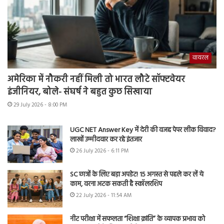
वायरल
अमेरिका में नौकरी नहीं मिली तो भारत लौटे सॉफ्टवेयर
इंजीनियर, बोले- संघर्ष ने बहुत कुछ सिखाया
29 July 2026 - 8:00 PM
UGC NET Answer Key में देरी की वजह पेपर लीक विवाद?
लाखों उम्मीदवार कर रहे इंतजार
26 July 2026 - 6:11 PM
SC छात्रों के लिए बड़ा अपडेट! 15 अगस्त से पहले कर लें ये
काम, वरना अटक सकती है स्कॉलरशिप
22 July 2026 - 11:54 AM
नीट परीक्षा में सफलता “शिक्षा क्रांति” के व्यापक प्रभाव को