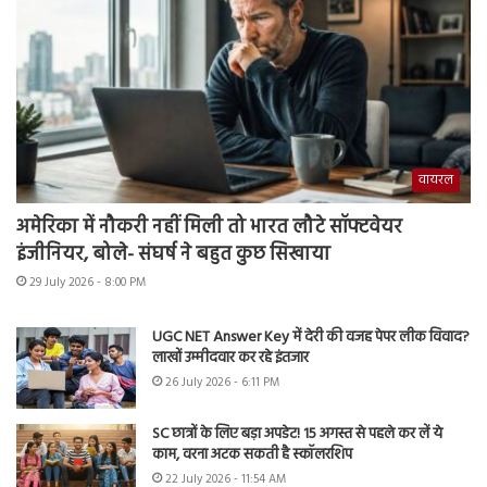
वायरल
अमेरिका में नौकरी नहीं मिली तो भारत लौटे सॉफ्टवेयर
इंजीनियर, बोले- संघर्ष ने बहुत कुछ सिखाया
29 July 2026 - 8:00 PM
UGC NET Answer Key में देरी की वजह पेपर लीक विवाद?
लाखों उम्मीदवार कर रहे इंतजार
26 July 2026 - 6:11 PM
SC छात्रों के लिए बड़ा अपडेट! 15 अगस्त से पहले कर लें ये
काम, वरना अटक सकती है स्कॉलरशिप
22 July 2026 - 11:54 AM