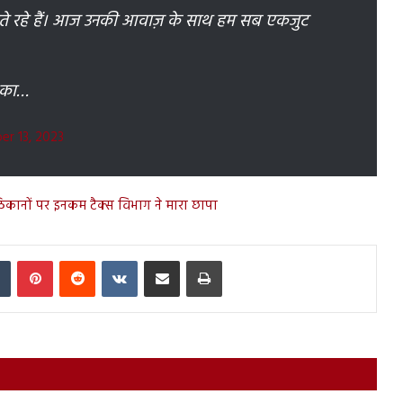
ड़ते रहे हैं। आज उनकी आवाज़ के साथ हम सब एकजुट
ं का…
r 13, 2023
ानों पर इनकम टैक्स विभाग ने मारा छापा
In
Tumblr
Pinterest
Reddit
VKontakte
Share via Email
Print