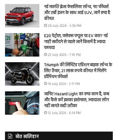
नई मारुति ब्रेजा फेसलिफ्ट लॉन्च, नए फीचर्स
और टर्बो इंजन के साथ आई SUV, जानें क्या है
कीमत
26 July 2026 - 3:56 PM
E20 पेट्रोल, फ्लेक्स फ्यूल या EV कार? नई
गाड़ी खरीदने से पहले जानें किसमें है ज्यादा
फायदा
23 July 2026 - 7:41 PM
Triumph की लिमिटेड एडिशन बाइक लॉन्च के
लिए तैयार, 21 लाख रुपये कीमत में मिलेंगे
प्रीमियम फीचर्स
16 July 2026 - 3:17 PM
जानिए Hazard Light का क्या काम है, कब
और कैसे करें इसका इस्तेमाल, ज्यादातर लोग
नहीं जानते सही तरीका
12 July 2026 - 6:14 PM
खेत खलिहान