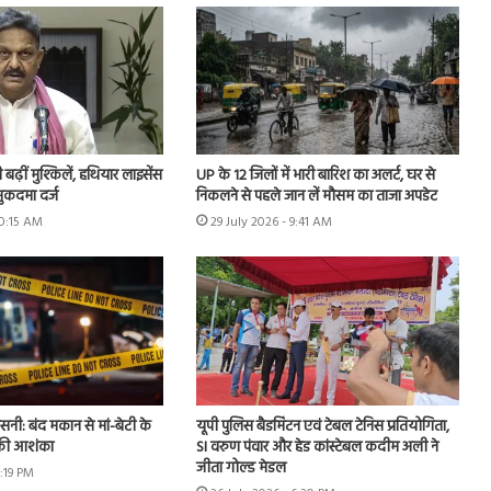
ढ़ीं मुश्किलें, हथियार लाइसेंस
UP के 12 जिलों में भारी बारिश का अलर्ट, घर से
ुकदमा दर्ज
निकलने से पहले जान लें मौसम का ताजा अपडेट
10:15 AM
29 July 2026 - 9:41 AM
नसनी: बंद मकान से मां-बेटी के
यूपी पुलिस बैडमिंटन एवं टेबल टेनिस प्रतियोगिता,
 की आशंका
SI वरुण पंवार और हेड कांस्टेबल कदीम अली ने
जीता गोल्ड मेडल
2:19 PM