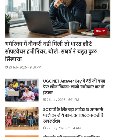
वायरल
अमेरिका में नौकरी नहीं मिली तो भारत लौटे
सॉफ्टवेयर इंजीनियर, बोले- संघर्ष ने बहुत कुछ
सिखाया
29 July 2026 - 8:00 PM
UGC NET Answer Key में देरी की वजह
पेपर लीक विवाद? लाखों उम्मीदवार कर रहे
इंतजार
26 July 2026 - 6:11 PM
SC छात्रों के लिए बड़ा अपडेट! 15 अगस्त से
पहले कर लें ये काम, वरना अटक सकती है
स्कॉलरशिप
22 July 2026 - 11:54 AM