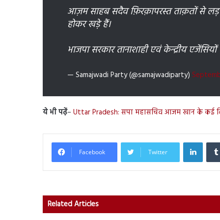
आज़म साहब सदैव फ़िरक़ापरस्त ताक़तों से ल
होकर खड़े हैं।
भाजपा सरकार तानाशाही एवं केन्द्रीय एजेंसियो
— Samajwadi Party (@samajwadiparty)
Septembe
ये भी पढ़ें
–
Uttar Pradesh: सपा महासचिव आजम खान के कई ठिक
Linked
Facebook
Twitter
Related Articles