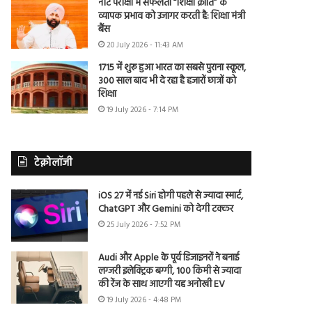
नीट परीक्षा में सफलता “शिक्षा क्रांति” के
व्यापक प्रभाव को उजागर करती है: शिक्षा मंत्री
बैंस
20 July 2026 - 11:43 AM
1715 में शुरू हुआ भारत का सबसे पुराना स्कूल,
300 साल बाद भी दे रहा है हजारों छात्रों को
शिक्षा
19 July 2026 - 7:14 PM
टेक्नोलॉजी
iOS 27 में नई Siri होगी पहले से ज्यादा स्मार्ट,
ChatGPT और Gemini को देगी टक्कर
25 July 2026 - 7:52 PM
Audi और Apple के पूर्व डिजाइनरों ने बनाई
लग्जरी इलेक्ट्रिक बग्गी, 100 किमी से ज्यादा
की रेंज के साथ आएगी यह अनोखी EV
19 July 2026 - 4:48 PM