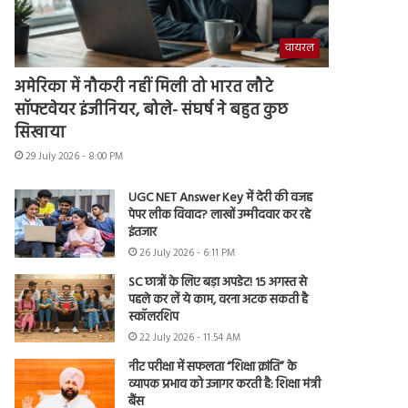
वायरल
अमेरिका में नौकरी नहीं मिली तो भारत लौटे
सॉफ्टवेयर इंजीनियर, बोले- संघर्ष ने बहुत कुछ
सिखाया
29 July 2026 - 8:00 PM
UGC NET Answer Key में देरी की वजह
पेपर लीक विवाद? लाखों उम्मीदवार कर रहे
इंतजार
26 July 2026 - 6:11 PM
SC छात्रों के लिए बड़ा अपडेट! 15 अगस्त से
पहले कर लें ये काम, वरना अटक सकती है
स्कॉलरशिप
22 July 2026 - 11:54 AM
नीट परीक्षा में सफलता “शिक्षा क्रांति” के
व्यापक प्रभाव को उजागर करती है: शिक्षा मंत्री
बैंस