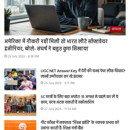
वायरल
अमेरिका में नौकरी नहीं मिली तो भारत लौटे सॉफ्टवेयर
इंजीनियर, बोले- संघर्ष ने बहुत कुछ सिखाया
29 July 2026 - 8:00 PM
UGC NET Answer Key में देरी की वजह पेपर लीक विवाद?
लाखों उम्मीदवार कर रहे इंतजार
26 July 2026 - 6:11 PM
SC छात्रों के लिए बड़ा अपडेट! 15 अगस्त से पहले कर लें ये
काम, वरना अटक सकती है स्कॉलरशिप
22 July 2026 - 11:54 AM
नीट परीक्षा में सफलता “शिक्षा क्रांति” के व्यापक प्रभाव को
उजागर करती है: शिक्षा मंत्री बैंस