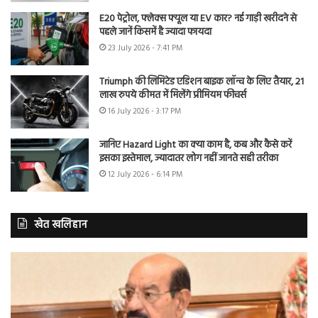
E20 पेट्रोल, फ्लेक्स फ्यूल या EV कार? नई गाड़ी खरीदने से
पहले जानें किसमें है ज्यादा फायदा
23 July 2026 - 7:41 PM
Triumph की लिमिटेड एडिशन बाइक लॉन्च के लिए तैयार, 21
लाख रुपये कीमत में मिलेंगे प्रीमियम फीचर्स
16 July 2026 - 3:17 PM
जानिए Hazard Light का क्या काम है, कब और कैसे करें
इसका इस्तेमाल, ज्यादातर लोग नहीं जानते सही तरीका
12 July 2026 - 6:14 PM
खेत खलिहान