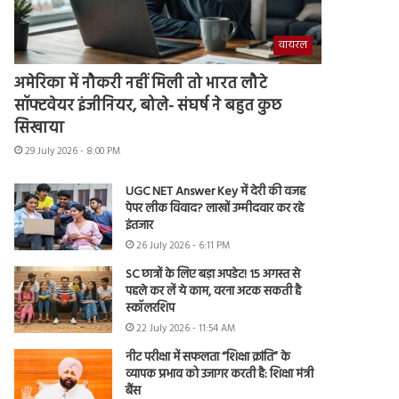
वायरल
अमेरिका में नौकरी नहीं मिली तो भारत लौटे
सॉफ्टवेयर इंजीनियर, बोले- संघर्ष ने बहुत कुछ
सिखाया
29 July 2026 - 8:00 PM
UGC NET Answer Key में देरी की वजह
पेपर लीक विवाद? लाखों उम्मीदवार कर रहे
इंतजार
26 July 2026 - 6:11 PM
SC छात्रों के लिए बड़ा अपडेट! 15 अगस्त से
पहले कर लें ये काम, वरना अटक सकती है
स्कॉलरशिप
22 July 2026 - 11:54 AM
नीट परीक्षा में सफलता “शिक्षा क्रांति” के
व्यापक प्रभाव को उजागर करती है: शिक्षा मंत्री
बैंस