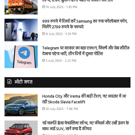
लॉन्च, टिकट बुकिंग होगी पहले से आसान और तेज
16 July 2026 - 1:45 PM
999 रुपये में रिजर्व करें Samsung का नया फोल्डेबल फोन,
मिलेंगे 2799 रुपये के फायदे
8 July 2026 - 5:54 PM
Telegram पर सरकार का बड़ा एक्शन, फिल्में और वेब सीरीज
देखना पड़ेगा भारी, तीन दिनों में दूसरा नोटिस
5 July 2026 - 2:25 PM
ऑटो जगत
Honda City और Verna की बढ़ी टेंशन, नए अवतार में आ
रही Skoda Slavia Facelift
30 July 2026 - 7:48 PM
नई मारुति ब्रेजा फेसलिफ्ट लॉन्च, नए फीचर्स और टर्बो इंजन के
साथ आई SUV, जानें क्या है कीमत