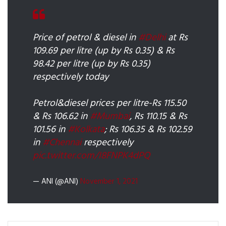
Price of petrol & diesel in
#Delhi
at Rs
109.69 per litre (up by Rs 0.35) & Rs
98.42 per litre (up by Rs 0.35)
respectively today
Petrol&diesel prices per litre-Rs 115.50
& Rs 106.62 in
#Mumbai
, Rs 110.15 & Rs
101.56 in
#Kolkata
; Rs 106.35 & Rs 102.59
in
#Chennai
respectively
pic.twitter.com/I8FNPK4dPQ
— ANI (@ANI)
November 1, 2021