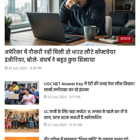
वायरल
अमेरिका में नौकरी नहीं मिली तो भारत लौटे सॉफ्टवेयर
इंजीनियर, बोले- संघर्ष ने बहुत कुछ सिखाया
29 July 2026 - 8:00 PM
UGC NET Answer Key में देरी की वजह पेपर लीक विवाद?
लाखों उम्मीदवार कर रहे इंतजार
26 July 2026 - 6:11 PM
SC छात्रों के लिए बड़ा अपडेट! 15 अगस्त से पहले कर लें ये
काम, वरना अटक सकती है स्कॉलरशिप
22 July 2026 - 11:54 AM
नीट परीक्षा में सफलता “शिक्षा क्रांति” के व्यापक प्रभाव को