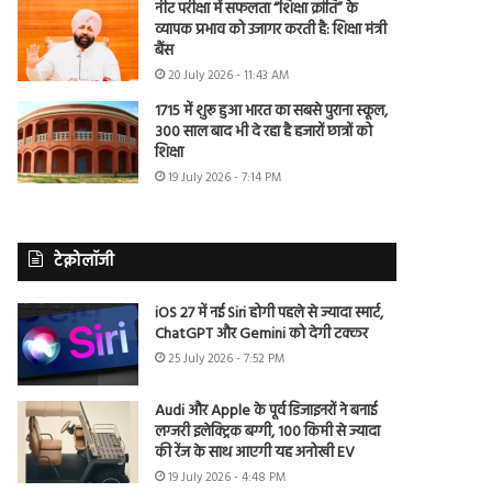
नीट परीक्षा में सफलता “शिक्षा क्रांति” के
व्यापक प्रभाव को उजागर करती है: शिक्षा मंत्री
बैंस
20 July 2026 - 11:43 AM
1715 में शुरू हुआ भारत का सबसे पुराना स्कूल,
300 साल बाद भी दे रहा है हजारों छात्रों को
शिक्षा
19 July 2026 - 7:14 PM
टेक्नोलॉजी
iOS 27 में नई Siri होगी पहले से ज्यादा स्मार्ट,
ChatGPT और Gemini को देगी टक्कर
25 July 2026 - 7:52 PM
Audi और Apple के पूर्व डिजाइनरों ने बनाई
लग्जरी इलेक्ट्रिक बग्गी, 100 किमी से ज्यादा
की रेंज के साथ आएगी यह अनोखी EV
19 July 2026 - 4:48 PM