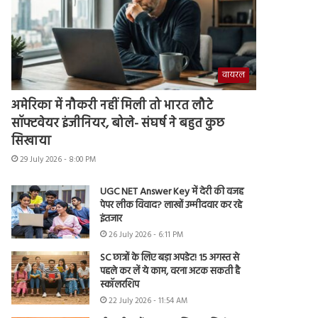
वायरल
अमेरिका में नौकरी नहीं मिली तो भारत लौटे
सॉफ्टवेयर इंजीनियर, बोले- संघर्ष ने बहुत कुछ
सिखाया
29 July 2026 - 8:00 PM
UGC NET Answer Key में देरी की वजह
पेपर लीक विवाद? लाखों उम्मीदवार कर रहे
इंतजार
26 July 2026 - 6:11 PM
SC छात्रों के लिए बड़ा अपडेट! 15 अगस्त से
पहले कर लें ये काम, वरना अटक सकती है
स्कॉलरशिप
22 July 2026 - 11:54 AM