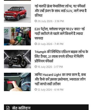
नई मारुति ब्रेजा फेसलिफ्ट लॉन्च, नए फीचर्स
और टर्बो इंजन के साथ आई SUV, जानें क्या है
कीमत
26 July 2026 - 3:56 PM
E20 पेट्रोल, फ्लेक्स फ्यूल या EV कार? नई
गाड़ी खरीदने से पहले जानें किसमें है ज्यादा
फायदा
23 July 2026 - 7:41 PM
Triumph की लिमिटेड एडिशन बाइक लॉन्च के
लिए तैयार, 21 लाख रुपये कीमत में मिलेंगे
प्रीमियम फीचर्स
16 July 2026 - 3:17 PM
जानिए Hazard Light का क्या काम है, कब
और कैसे करें इसका इस्तेमाल, ज्यादातर लोग
नहीं जानते सही तरीका
12 July 2026 - 6:14 PM
खेत खलिहान