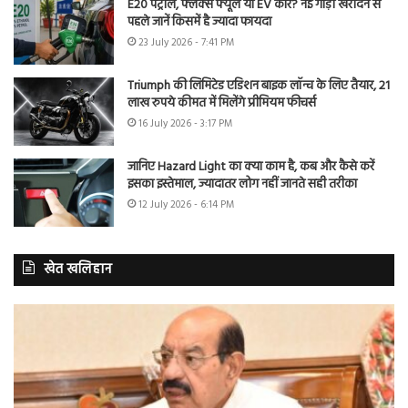
E20 पेट्रोल, फ्लेक्स फ्यूल या EV कार? नई गाड़ी खरीदने से
पहले जानें किसमें है ज्यादा फायदा
23 July 2026 - 7:41 PM
Triumph की लिमिटेड एडिशन बाइक लॉन्च के लिए तैयार, 21
लाख रुपये कीमत में मिलेंगे प्रीमियम फीचर्स
16 July 2026 - 3:17 PM
जानिए Hazard Light का क्या काम है, कब और कैसे करें
इसका इस्तेमाल, ज्यादातर लोग नहीं जानते सही तरीका
12 July 2026 - 6:14 PM
खेत खलिहान