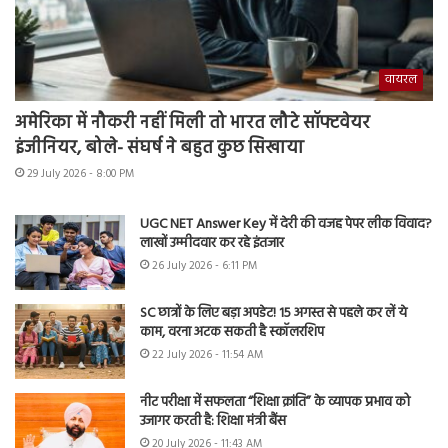
वायरल
अमेरिका में नौकरी नहीं मिली तो भारत लौटे सॉफ्टवेयर
इंजीनियर, बोले- संघर्ष ने बहुत कुछ सिखाया
29 July 2026 - 8:00 PM
UGC NET Answer Key में देरी की वजह पेपर लीक विवाद?
लाखों उम्मीदवार कर रहे इंतजार
26 July 2026 - 6:11 PM
SC छात्रों के लिए बड़ा अपडेट! 15 अगस्त से पहले कर लें ये
काम, वरना अटक सकती है स्कॉलरशिप
22 July 2026 - 11:54 AM
नीट परीक्षा में सफलता “शिक्षा क्रांति” के व्यापक प्रभाव को
उजागर करती है: शिक्षा मंत्री बैंस
20 July 2026 - 11:43 AM