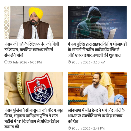
पंजाब की नशे के खिलाफ जंग को मिली
पंजाब पुलिस द्वारा साइबर वित्तीय धोखाधड़ी
नई ताकत, मानसिक स्वास्थ्य लीडर्स
के मामलों में त्वरित कार्रवाई के लिए ई-
संभालेंगे मोर्चा
ज़ीरो एफआईआर प्रणाली की शुरुआत
30 July 2026 - 6:06 PM
30 July 2026 - 3:50 PM
पंजाब पुलिस ने सीमा सुरक्षा को और मजबूत
लोकसभा में मीत हेयर ने धर्म और जाति के
किया, अमृतसर कमिश्नरेट पुलिस ने सात
आधार पर राजनीति करने पर केंद्र सरकार
महीनों में 111 किलोग्राम से अधिक हेरोइन
को घेरा
बरामद की
30 July 2026 - 2:49 PM