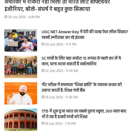
अमेरिका में नौकरी नहीं मिली तो भारत लौटे सॉफ्टवेयर
इंजीनियर, बोले- संघर्ष ने बहुत कुछ सिखाया
29 July 2026 - 8:00 PM
UGC NET Answer Key में देरी की वजह पेपर लीक विवाद?
लाखों उम्मीदवार कर रहे इंतजार
26 July 2026 - 6:11 PM
SC छात्रों के लिए बड़ा अपडेट! 15 अगस्त से पहले कर लें ये
काम, वरना अटक सकती है स्कॉलरशिप
22 July 2026 - 11:54 AM
नीट परीक्षा में सफलता “शिक्षा क्रांति” के व्यापक प्रभाव को
उजागर करती है: शिक्षा मंत्री बैंस
20 July 2026 - 11:43 AM
1715 में शुरू हुआ भारत का सबसे पुराना स्कूल, 300 साल बाद
भी दे रहा है हजारों छात्रों को शिक्षा
19 July 2026 - 7:14 PM