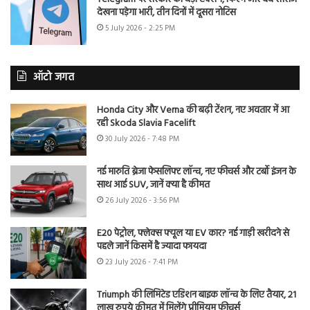
देखना पड़ेगा भारी, तीन दिनों में दूसरा नोटिस
5 July 2026 - 2:25 PM
ऑटो जगत
Honda City और Verna की बढ़ी टेंशन, नए अवतार में आ
रही Skoda Slavia Facelift
30 July 2026 - 7:48 PM
नई मारुति ब्रेजा फेसलिफ्ट लॉन्च, नए फीचर्स और टर्बो इंजन के
साथ आई SUV, जानें क्या है कीमत
26 July 2026 - 3:56 PM
E20 पेट्रोल, फ्लेक्स फ्यूल या EV कार? नई गाड़ी खरीदने से
पहले जानें किसमें है ज्यादा फायदा
23 July 2026 - 7:41 PM
Triumph की लिमिटेड एडिशन बाइक लॉन्च के लिए तैयार, 21
लाख रुपये कीमत में मिलेंगे प्रीमियम फीचर्स