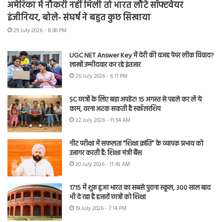
अमेरिका में नौकरी नहीं मिली तो भारत लौटे सॉफ्टवेयर
इंजीनियर, बोले- संघर्ष ने बहुत कुछ सिखाया
29 July 2026 - 8:00 PM
UGC NET Answer Key में देरी की वजह पेपर लीक विवाद?
लाखों उम्मीदवार कर रहे इंतजार
26 July 2026 - 6:11 PM
SC छात्रों के लिए बड़ा अपडेट! 15 अगस्त से पहले कर लें ये
काम, वरना अटक सकती है स्कॉलरशिप
22 July 2026 - 11:54 AM
नीट परीक्षा में सफलता “शिक्षा क्रांति” के व्यापक प्रभाव को
उजागर करती है: शिक्षा मंत्री बैंस
20 July 2026 - 11:43 AM
1715 में शुरू हुआ भारत का सबसे पुराना स्कूल, 300 साल बाद
भी दे रहा है हजारों छात्रों को शिक्षा
19 July 2026 - 7:14 PM