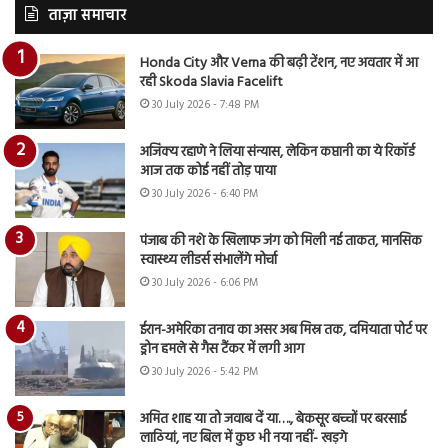
ताज़ा समाचार
Honda City और Verna की बढ़ी टेंशन, नए अवतार में आ
रही Skoda Slavia Facelift
30 July 2026 - 7:48 PM
अजिंक्य रहाणे ने लिया संन्यास, लेकिन कप्तानी का ये रिकॉर्ड
आज तक कोई नहीं तोड़ पाया
30 July 2026 - 6:40 PM
पंजाब की नशे के खिलाफ जंग को मिली नई ताकत, मानसिक
स्वास्थ्य लीडर्स संभालेंगे मोर्चा
30 July 2026 - 6:06 PM
ईरान-अमेरिका तनाव का असर अब मिस्र तक, दमियाता पोर्ट पर
ड्रोन हमले से गैस टैंकर में लगी आग
30 July 2026 - 5:42 PM
अमित शाह या तो जवाब दें या…., बेकसूर बच्चों पर बरसाई
लाठियां, नए बिल में कुछ भी नया नहीं- खड़गे