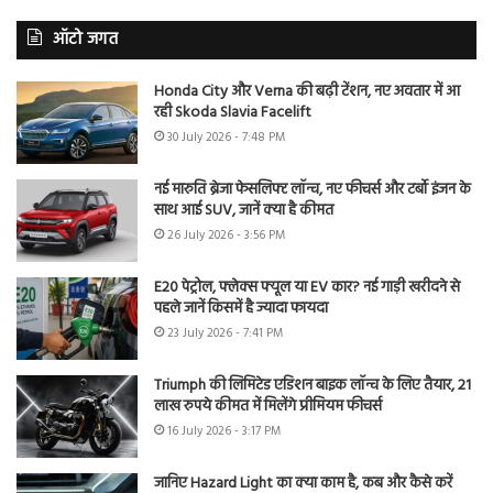
ऑटो जगत
Honda City और Verna की बढ़ी टेंशन, नए अवतार में आ
रही Skoda Slavia Facelift
30 July 2026 - 7:48 PM
नई मारुति ब्रेजा फेसलिफ्ट लॉन्च, नए फीचर्स और टर्बो इंजन के
साथ आई SUV, जानें क्या है कीमत
26 July 2026 - 3:56 PM
E20 पेट्रोल, फ्लेक्स फ्यूल या EV कार? नई गाड़ी खरीदने से
पहले जानें किसमें है ज्यादा फायदा
23 July 2026 - 7:41 PM
Triumph की लिमिटेड एडिशन बाइक लॉन्च के लिए तैयार, 21
लाख रुपये कीमत में मिलेंगे प्रीमियम फीचर्स
16 July 2026 - 3:17 PM
जानिए Hazard Light का क्या काम है, कब और कैसे करें