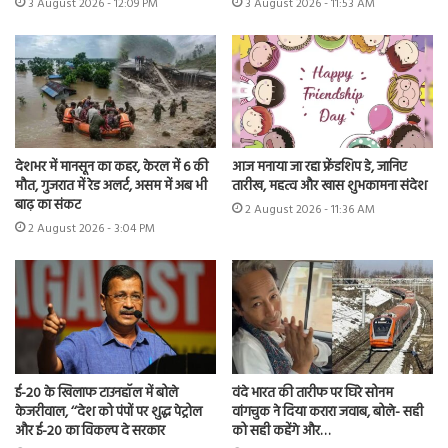
3 August 2026 - 12:09 PM
3 August 2026 - 11:53 AM
देशभर में मानसून का कहर, केरल में 6 की
आज मनाया जा रहा फ्रेंडशिप डे, जानिए
मौत, गुजरात में रेड अलर्ट, असम में अब भी
तारीख, महत्व और खास शुभकामना संदेश
बाढ़ का संकट
2 August 2026 - 11:36 AM
2 August 2026 - 3:04 PM
ई-20 के खिलाफ टाउनहॉल में बोले
वंदे भारत की तारीफ पर घिरे सोनम
केजरीवाल, ‘‘देश को पंपों पर शुद्ध पेट्रोल
वांगचुक ने दिया करारा जवाब, बोले- सही
और ई-20 का विकल्प दे सरकार
को सही कहेंगे और…