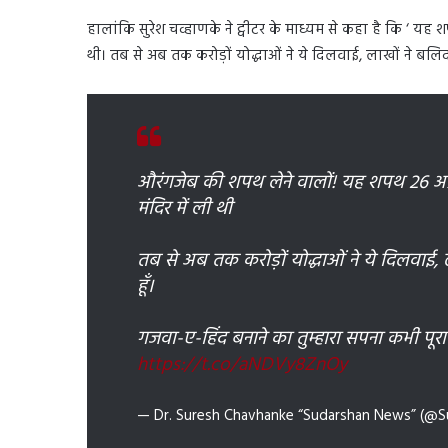
हालांकि सुरेश चव्हाणके ने ट्वीटर के माध्यम से कहा है कि ‘ यह श
थी। तब से अब तक करोड़ों योद्धाओं ने ये दिलवाई, लाखों ने बलिदान 
औरंगजेब की शपथ लेने वालों! यह शपथ 26 अप्रै
मंदिर में ली थी
तब से अब तक करोड़ों योद्धाओं ने ये दिलवाई, ला
हूँ।
गजवा-ए-हिंद बनाने का तुम्हारा सपना कभी पू
https://t.co/aNDVy8ZnOy
— Dr. Suresh Chavhanke “Sudarshan News” (@