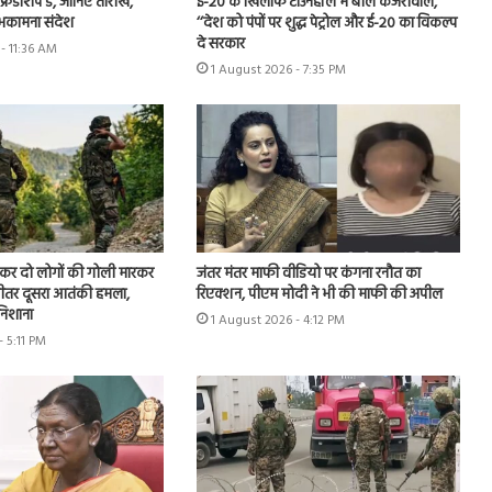
रेंडशिप डे, जानिए तारीख,
ई-20 के खिलाफ टाउनहॉल में बोले केजरीवाल,
भकामना संदेश
‘‘देश को पंपों पर शुद्ध पेट्रोल और ई-20 का विकल्प
दे सरकार
- 11:36 AM
1 August 2026 - 7:35 PM
ूछकर दो लोगों की गोली मारकर
जंतर मंतर माफी वीडियो पर कंगना रनौत का
े भीतर दूसरा आतंकी हमला,
रिएक्शन, पीएम मोदी ने भी की माफी की अपील
 निशाना
1 August 2026 - 4:12 PM
- 5:11 PM