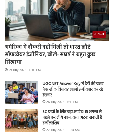
वायरल
अमेरिका में नौकरी नहीं मिली तो भारत लौटे
सॉफ्टवेयर इंजीनियर, बोले- संघर्ष ने बहुत कुछ
सिखाया
29 July 2026 - 8:00 PM
UGC NET Answer Key में देरी की वजह
पेपर लीक विवाद? लाखों उम्मीदवार कर रहे
इंतजार
26 July 2026 - 6:11 PM
SC छात्रों के लिए बड़ा अपडेट! 15 अगस्त से
पहले कर लें ये काम, वरना अटक सकती है
स्कॉलरशिप
22 July 2026 - 11:54 AM