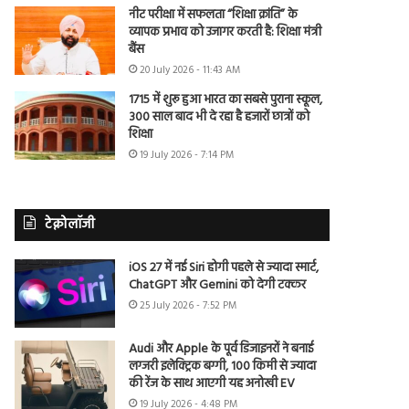
नीट परीक्षा में सफलता “शिक्षा क्रांति” के
व्यापक प्रभाव को उजागर करती है: शिक्षा मंत्री
बैंस
20 July 2026 - 11:43 AM
1715 में शुरू हुआ भारत का सबसे पुराना स्कूल,
300 साल बाद भी दे रहा है हजारों छात्रों को
शिक्षा
19 July 2026 - 7:14 PM
टेक्नोलॉजी
iOS 27 में नई Siri होगी पहले से ज्यादा स्मार्ट,
ChatGPT और Gemini को देगी टक्कर
25 July 2026 - 7:52 PM
Audi और Apple के पूर्व डिजाइनरों ने बनाई
लग्जरी इलेक्ट्रिक बग्गी, 100 किमी से ज्यादा
की रेंज के साथ आएगी यह अनोखी EV
19 July 2026 - 4:48 PM