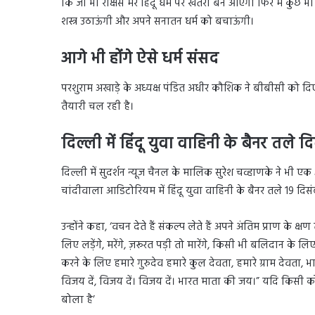
कि जो भी राक्षस मेरे हिंदू धर्म पर खतरा बन आएगा फिर मैं कुछ भ
शस्त्र उठाऊंगी और अपने सनातन धर्म को बचाऊंगी।
आगे भी होंगे ऐसे धर्म संसद
परशुराम अखाड़े के अध्यक्ष पंडित अधीर कौशिक ने बीबीसी को दिए इं
तैयारी चल रही है।
दिल्ली में हिंदू युवा वाहिनी के बैनर तल
दिल्ली में सुदर्शन न्यूज चैनल के मालिक सुरेश चव्हाणके ने भी एक 
चांदीवाला आडिटोरियम में हिंदू युवा वाहिनी के बैनर तले 19 दिसंब
उन्होंने कहा, ‘वचन देते हैं संकल्प लेते हैं अपने अंतिम प्राण के क
लिए लड़ेंगे, मरेंगे, ज़रूरत पड़ी तो मारेंगे, किसी भी बलिदान के
करने के लिए हमारे गुरुदेव हमारे कुल देवता, हमारे ग्राम देवता, भारत
विजय दें, विजय दें। विजय दें। भारत माता की जय।” यदि किसी को बु
बोला है’