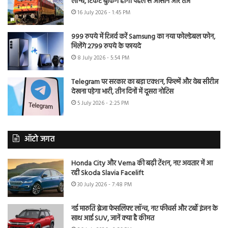
लॉन्च, टिकट बुकिंग होगी पहले से आसान और तेज
16 July 2026 - 1:45 PM
999 रुपये में रिजर्व करें Samsung का नया फोल्डेबल फोन,
मिलेंगे 2799 रुपये के फायदे
8 July 2026 - 5:54 PM
Telegram पर सरकार का बड़ा एक्शन, फिल्में और वेब सीरीज
देखना पड़ेगा भारी, तीन दिनों में दूसरा नोटिस
5 July 2026 - 2:25 PM
ऑटो जगत
Honda City और Verna की बढ़ी टेंशन, नए अवतार में आ
रही Skoda Slavia Facelift
30 July 2026 - 7:48 PM
नई मारुति ब्रेजा फेसलिफ्ट लॉन्च, नए फीचर्स और टर्बो इंजन के
साथ आई SUV, जानें क्या है कीमत