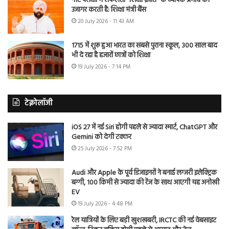
नीट परीक्षा में सफलता “शिक्षा क्रांति” के व्यापक प्रभाव को
उजागर करती है: शिक्षा मंत्री बैंस
20 July 2026 - 11:43 AM
1715 में शुरू हुआ भारत का सबसे पुराना स्कूल, 300 साल बाद
भी दे रहा है हजारों छात्रों को शिक्षा
19 July 2026 - 7:14 PM
टेक्नोलॉजी
iOS 27 में नई Siri होगी पहले से ज्यादा स्मार्ट, ChatGPT और
Gemini को देगी टक्कर
25 July 2026 - 7:52 PM
Audi और Apple के पूर्व डिजाइनरों ने बनाई लग्जरी इलेक्ट्रिक
बग्गी, 100 किमी से ज्यादा की रेंज के साथ आएगी यह अनोखी
EV
19 July 2026 - 4:48 PM
रेल यात्रियों के लिए बड़ी खुशखबरी, IRCTC की नई वेबसाइट