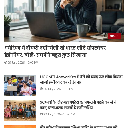
वायरल
अमेरिका में नौकरी नहीं मिली तो भारत लौटे सॉफ्टवेयर
इंजीनियर, बोले- संघर्ष ने बहुत कुछ सिखाया
29 July 2026 - 8:00 PM
UGC NET Answer Key में देरी की वजह पेपर लीक विवाद?
लाखों उम्मीदवार कर रहे इंतजार
26 July 2026 - 6:11 PM
SC छात्रों के लिए बड़ा अपडेट! 15 अगस्त से पहले कर लें ये
काम, वरना अटक सकती है स्कॉलरशिप
22 July 2026 - 11:54 AM