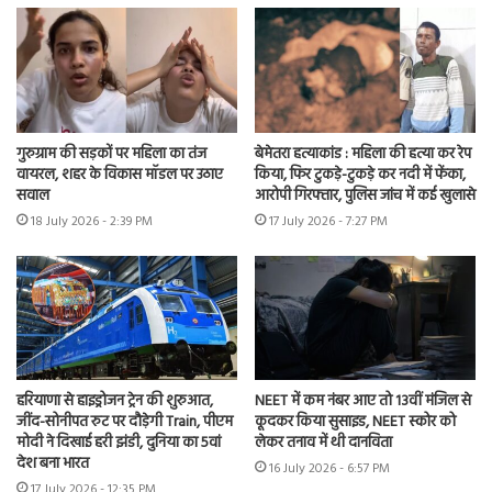
गुरुग्राम की सड़कों पर महिला का तंज
बेमेतरा हत्याकांड : महिला की हत्या कर रेप
वायरल, शहर के विकास मॉडल पर उठाए
किया, फिर टुकड़े-टुकड़े कर नदी में फेंका,
सवाल
आरोपी गिरफ्तार, पुलिस जांच में कई खुलासे
18 July 2026 - 2:39 PM
17 July 2026 - 7:27 PM
हरियाणा से हाइड्रोजन ट्रेन की शुरुआत,
NEET में कम नंबर आए तो 13वीं मंजिल से
जींद-सोनीपत रुट पर दौड़ेगी Train, पीएम
कूदकर किया सुसाइड, NEET स्कोर को
मोदी ने दिखाई हरी झंडी, दुनिया का 5वां
लेकर तनाव में थी दानविता
देश बना भारत
16 July 2026 - 6:57 PM
17 July 2026 - 12:35 PM