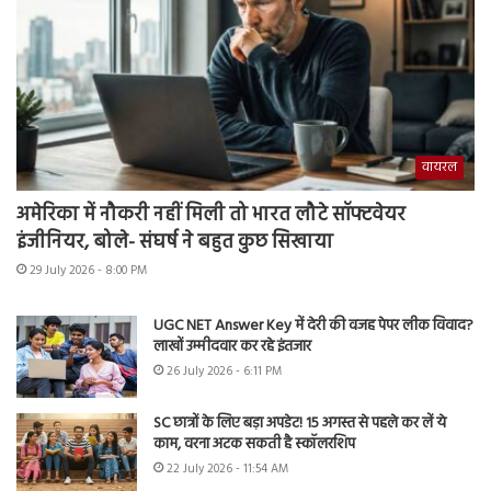
वायरल
अमेरिका में नौकरी नहीं मिली तो भारत लौटे सॉफ्टवेयर
इंजीनियर, बोले- संघर्ष ने बहुत कुछ सिखाया
29 July 2026 - 8:00 PM
UGC NET Answer Key में देरी की वजह पेपर लीक विवाद?
लाखों उम्मीदवार कर रहे इंतजार
26 July 2026 - 6:11 PM
SC छात्रों के लिए बड़ा अपडेट! 15 अगस्त से पहले कर लें ये
काम, वरना अटक सकती है स्कॉलरशिप
22 July 2026 - 11:54 AM