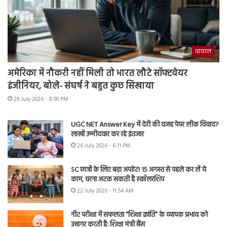
वायरल
अमेरिका में नौकरी नहीं मिली तो भारत लौटे सॉफ्टवेयर
इंजीनियर, बोले- संघर्ष ने बहुत कुछ सिखाया
29 July 2026 - 8:00 PM
UGC NET Answer Key में देरी की वजह पेपर लीक विवाद?
लाखों उम्मीदवार कर रहे इंतजार
26 July 2026 - 6:11 PM
SC छात्रों के लिए बड़ा अपडेट! 15 अगस्त से पहले कर लें ये
काम, वरना अटक सकती है स्कॉलरशिप
22 July 2026 - 11:54 AM
नीट परीक्षा में सफलता “शिक्षा क्रांति” के व्यापक प्रभाव को
उजागर करती है: शिक्षा मंत्री बैंस