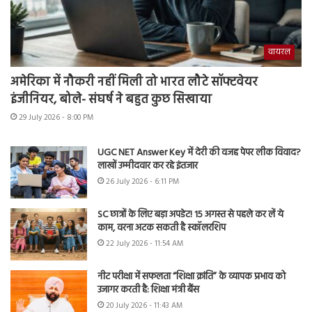
वायरल
अमेरिका में नौकरी नहीं मिली तो भारत लौटे सॉफ्टवेयर
इंजीनियर, बोले- संघर्ष ने बहुत कुछ सिखाया
29 July 2026 - 8:00 PM
UGC NET Answer Key में देरी की वजह पेपर लीक विवाद?
लाखों उम्मीदवार कर रहे इंतजार
26 July 2026 - 6:11 PM
SC छात्रों के लिए बड़ा अपडेट! 15 अगस्त से पहले कर लें ये
काम, वरना अटक सकती है स्कॉलरशिप
22 July 2026 - 11:54 AM
नीट परीक्षा में सफलता “शिक्षा क्रांति” के व्यापक प्रभाव को
उजागर करती है: शिक्षा मंत्री बैंस
20 July 2026 - 11:43 AM