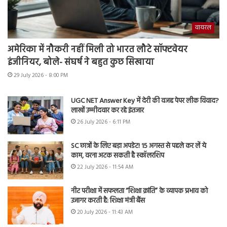
वायरल
अमेरिका में नौकरी नहीं मिली तो भारत लौटे सॉफ्टवेयर
इंजीनियर, बोले- संघर्ष ने बहुत कुछ सिखाया
29 July 2026 - 8:00 PM
UGC NET Answer Key में देरी की वजह पेपर लीक विवाद?
लाखों उम्मीदवार कर रहे इंतजार
26 July 2026 - 6:11 PM
SC छात्रों के लिए बड़ा अपडेट! 15 अगस्त से पहले कर लें ये
काम, वरना अटक सकती है स्कॉलरशिप
22 July 2026 - 11:54 AM
नीट परीक्षा में सफलता “शिक्षा क्रांति” के व्यापक प्रभाव को
उजागर करती है: शिक्षा मंत्री बैंस
20 July 2026 - 11:43 AM