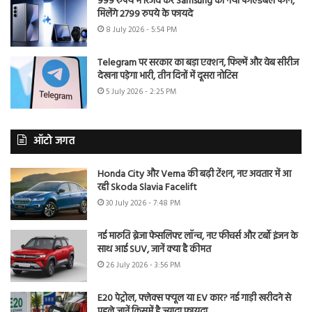
999 रुपये में रिजर्व करें Samsung का नया फोल्डेबल फोन,
मिलेंगे 2799 रुपये के फायदे
8 July 2026 - 5:54 PM
Telegram पर सरकार का बड़ा एक्शन, फिल्में और वेब सीरीज
देखना पड़ेगा भारी, तीन दिनों में दूसरा नोटिस
5 July 2026 - 2:25 PM
ऑटो जगत
Honda City और Verna की बढ़ी टेंशन, नए अवतार में आ
रही Skoda Slavia Facelift
30 July 2026 - 7:48 PM
नई मारुति ब्रेजा फेसलिफ्ट लॉन्च, नए फीचर्स और टर्बो इंजन के
साथ आई SUV, जानें क्या है कीमत
26 July 2026 - 3:56 PM
E20 पेट्रोल, फ्लेक्स फ्यूल या EV कार? नई गाड़ी खरीदने से
पहले जानें किसमें है ज्यादा फायदा