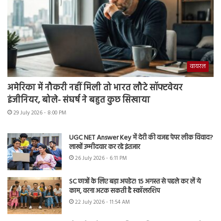
वायरल
अमेरिका में नौकरी नहीं मिली तो भारत लौटे सॉफ्टवेयर
इंजीनियर, बोले- संघर्ष ने बहुत कुछ सिखाया
29 July 2026 - 8:00 PM
UGC NET Answer Key में देरी की वजह पेपर लीक विवाद?
लाखों उम्मीदवार कर रहे इंतजार
26 July 2026 - 6:11 PM
SC छात्रों के लिए बड़ा अपडेट! 15 अगस्त से पहले कर लें ये
काम, वरना अटक सकती है स्कॉलरशिप
22 July 2026 - 11:54 AM