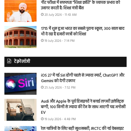
नीट परीक्षा में सफलता “शिक्षा क्रांति” के व्यापक प्रभाव को
उजागर करती है: शिक्षा मंत्री बैंस
20 July 2026 - 11:43 AM
1715 में शुरू हुआ भारत का सबसे पुराना स्कूल, 300 साल बाद
भी दे रहा है हजारों छात्रों को शिक्षा
19 July 2026 - 7:14 PM
टेक्नोलॉजी
iOS 27 में नई Siri होगी पहले से ज्यादा स्मार्ट, ChatGPT और
Gemini को देगी टक्कर
25 July 2026 - 7:52 PM
Audi और Apple के पूर्व डिजाइनरों ने बनाई लग्जरी इलेक्ट्रिक
बग्गी, 100 किमी से ज्यादा की रेंज के साथ आएगी यह अनोखी
EV
19 July 2026 - 4:48 PM
रेल यात्रियों के लिए बड़ी खुशखबरी, IRCTC की नई वेबसाइट