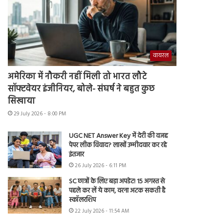
वायरल
अमेरिका में नौकरी नहीं मिली तो भारत लौटे
सॉफ्टवेयर इंजीनियर, बोले- संघर्ष ने बहुत कुछ
सिखाया
29 July 2026 - 8:00 PM
UGC NET Answer Key में देरी की वजह
पेपर लीक विवाद? लाखों उम्मीदवार कर रहे
इंतजार
26 July 2026 - 6:11 PM
SC छात्रों के लिए बड़ा अपडेट! 15 अगस्त से
पहले कर लें ये काम, वरना अटक सकती है
स्कॉलरशिप
22 July 2026 - 11:54 AM