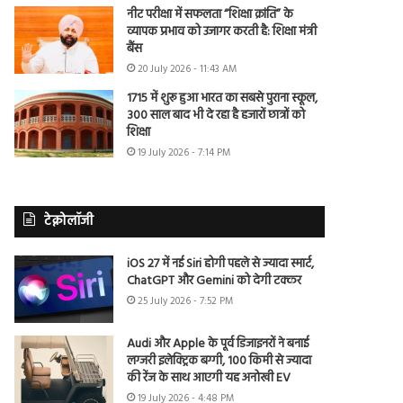
नीट परीक्षा में सफलता “शिक्षा क्रांति” के
व्यापक प्रभाव को उजागर करती है: शिक्षा मंत्री
बैंस
20 July 2026 - 11:43 AM
1715 में शुरू हुआ भारत का सबसे पुराना स्कूल,
300 साल बाद भी दे रहा है हजारों छात्रों को
शिक्षा
19 July 2026 - 7:14 PM
टेक्नोलॉजी
iOS 27 में नई Siri होगी पहले से ज्यादा स्मार्ट,
ChatGPT और Gemini को देगी टक्कर
25 July 2026 - 7:52 PM
Audi और Apple के पूर्व डिजाइनरों ने बनाई
लग्जरी इलेक्ट्रिक बग्गी, 100 किमी से ज्यादा
की रेंज के साथ आएगी यह अनोखी EV
19 July 2026 - 4:48 PM