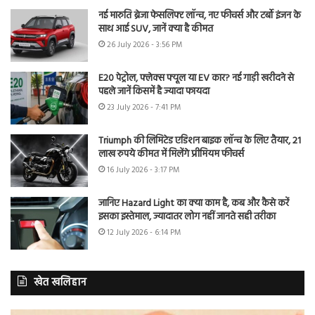
नई मारुति ब्रेजा फेसलिफ्ट लॉन्च, नए फीचर्स और टर्बो इंजन के
साथ आई SUV, जानें क्या है कीमत
26 July 2026 - 3:56 PM
E20 पेट्रोल, फ्लेक्स फ्यूल या EV कार? नई गाड़ी खरीदने से
पहले जानें किसमें है ज्यादा फायदा
23 July 2026 - 7:41 PM
Triumph की लिमिटेड एडिशन बाइक लॉन्च के लिए तैयार, 21
लाख रुपये कीमत में मिलेंगे प्रीमियम फीचर्स
16 July 2026 - 3:17 PM
जानिए Hazard Light का क्या काम है, कब और कैसे करें
इसका इस्तेमाल, ज्यादातर लोग नहीं जानते सही तरीका
12 July 2026 - 6:14 PM
खेत खलिहान