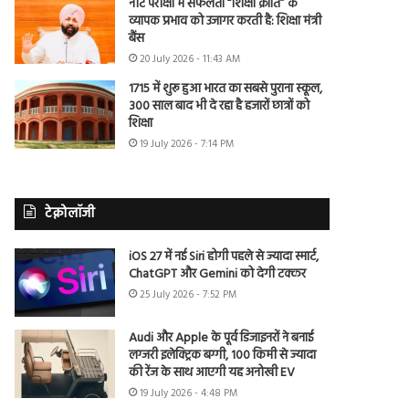
नीट परीक्षा में सफलता “शिक्षा क्रांति” के
व्यापक प्रभाव को उजागर करती है: शिक्षा मंत्री
बैंस
20 July 2026 - 11:43 AM
1715 में शुरू हुआ भारत का सबसे पुराना स्कूल,
300 साल बाद भी दे रहा है हजारों छात्रों को
शिक्षा
19 July 2026 - 7:14 PM
टेक्नोलॉजी
iOS 27 में नई Siri होगी पहले से ज्यादा स्मार्ट,
ChatGPT और Gemini को देगी टक्कर
25 July 2026 - 7:52 PM
Audi और Apple के पूर्व डिजाइनरों ने बनाई
लग्जरी इलेक्ट्रिक बग्गी, 100 किमी से ज्यादा
की रेंज के साथ आएगी यह अनोखी EV
19 July 2026 - 4:48 PM