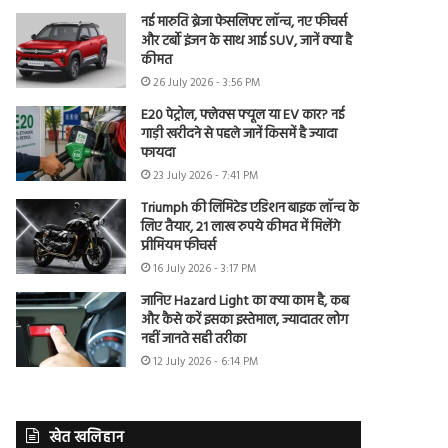
नई मारुति ब्रेजा फेसलिफ्ट लॉन्च, नए फीचर्स
और टर्बो इंजन के साथ आई SUV, जानें क्या है
कीमत
26 July 2026 - 3:56 PM
E20 पेट्रोल, फ्लेक्स फ्यूल या EV कार? नई
गाड़ी खरीदने से पहले जानें किसमें है ज्यादा
फायदा
23 July 2026 - 7:41 PM
Triumph की लिमिटेड एडिशन बाइक लॉन्च के
लिए तैयार, 21 लाख रुपये कीमत में मिलेंगे
प्रीमियम फीचर्स
16 July 2026 - 3:17 PM
जानिए Hazard Light का क्या काम है, कब
और कैसे करें इसका इस्तेमाल, ज्यादातर लोग
नहीं जानते सही तरीका
12 July 2026 - 6:14 PM
खेत खलिहान