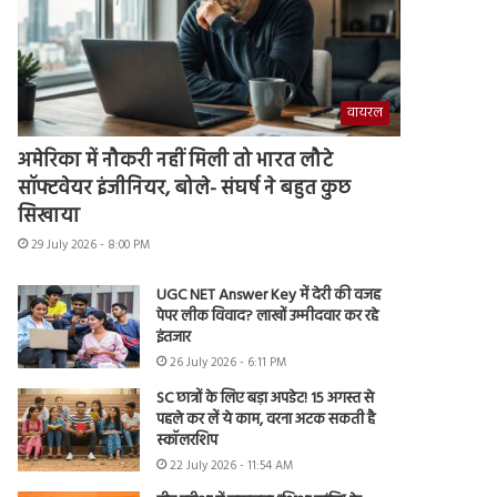
वायरल
अमेरिका में नौकरी नहीं मिली तो भारत लौटे
सॉफ्टवेयर इंजीनियर, बोले- संघर्ष ने बहुत कुछ
सिखाया
29 July 2026 - 8:00 PM
UGC NET Answer Key में देरी की वजह
पेपर लीक विवाद? लाखों उम्मीदवार कर रहे
इंतजार
26 July 2026 - 6:11 PM
SC छात्रों के लिए बड़ा अपडेट! 15 अगस्त से
पहले कर लें ये काम, वरना अटक सकती है
स्कॉलरशिप
22 July 2026 - 11:54 AM