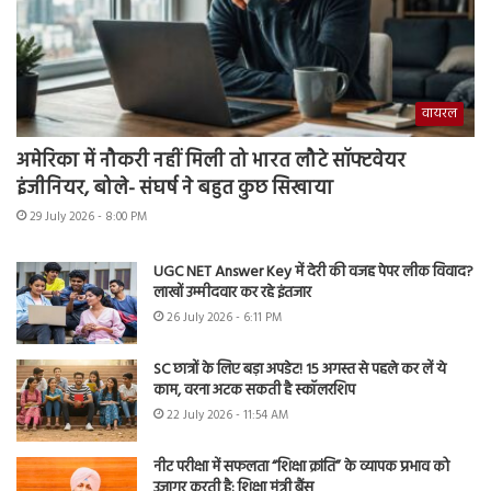
वायरल
अमेरिका में नौकरी नहीं मिली तो भारत लौटे सॉफ्टवेयर
इंजीनियर, बोले- संघर्ष ने बहुत कुछ सिखाया
29 July 2026 - 8:00 PM
UGC NET Answer Key में देरी की वजह पेपर लीक विवाद?
लाखों उम्मीदवार कर रहे इंतजार
26 July 2026 - 6:11 PM
SC छात्रों के लिए बड़ा अपडेट! 15 अगस्त से पहले कर लें ये
काम, वरना अटक सकती है स्कॉलरशिप
22 July 2026 - 11:54 AM
नीट परीक्षा में सफलता “शिक्षा क्रांति” के व्यापक प्रभाव को
उजागर करती है: शिक्षा मंत्री बैंस