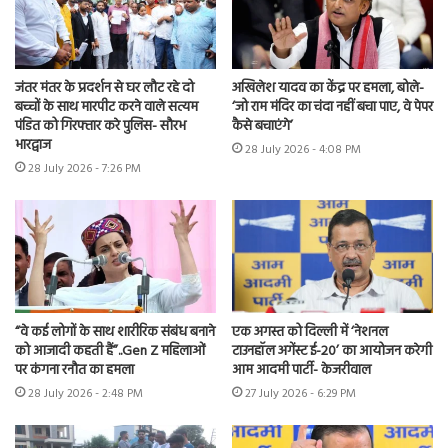
जंतर मंतर के प्रदर्शन से घर लौट रहे दो
अखिलेश यादव का केंद्र पर हमला, बोले-
बच्चों के साथ मारपीट करने वाले सत्यम
‘जो राम मंदिर का चंदा नहीं बचा पाए, वे पेपर
पंडित को गिरफ्तार करे पुलिस- सौरभ
कैसे बचाएंगे’
भारद्वाज
28 July 2026 - 4:08 PM
28 July 2026 - 7:26 PM
“वे कई लोगों के साथ शारीरिक संबंध बनाने
एक अगस्त को दिल्ली में ‘नेशनल
को आजादी कहती हैं”..Gen Z महिलाओं
टाउनहॉल अगेंस्ट ई-20’ का आयोजन करेगी
पर कंगना रनौत का हमला
आम आदमी पार्टी- केजरीवाल
28 July 2026 - 2:48 PM
27 July 2026 - 6:29 PM