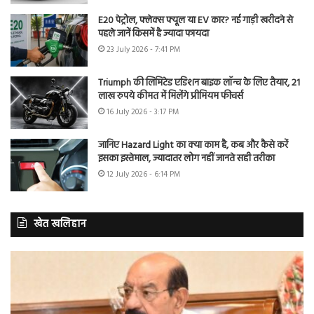
E20 पेट्रोल, फ्लेक्स फ्यूल या EV कार? नई गाड़ी खरीदने से
पहले जानें किसमें है ज्यादा फायदा
23 July 2026 - 7:41 PM
Triumph की लिमिटेड एडिशन बाइक लॉन्च के लिए तैयार, 21
लाख रुपये कीमत में मिलेंगे प्रीमियम फीचर्स
16 July 2026 - 3:17 PM
जानिए Hazard Light का क्या काम है, कब और कैसे करें
इसका इस्तेमाल, ज्यादातर लोग नहीं जानते सही तरीका
12 July 2026 - 6:14 PM
खेत खलिहान