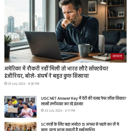
वायरल
अमेरिका में नौकरी नहीं मिली तो भारत लौटे सॉफ्टवेयर
इंजीनियर, बोले- संघर्ष ने बहुत कुछ सिखाया
29 July 2026 - 8:00 PM
UGC NET Answer Key में देरी की वजह पेपर लीक विवाद?
लाखों उम्मीदवार कर रहे इंतजार
26 July 2026 - 6:11 PM
SC छात्रों के लिए बड़ा अपडेट! 15 अगस्त से पहले कर लें ये
काम, वरना अटक सकती है स्कॉलरशिप