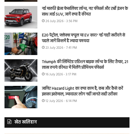
नई मारुति ब्रेजा फेसलिफ्ट लॉन्च, नए फीचर्स और टर्बो इंजन के
साथ आई SUV, जानें क्या है कीमत
26 July 2026 - 3:56 PM
E20 पेट्रोल, फ्लेक्स फ्यूल या EV कार? नई गाड़ी खरीदने से
पहले जानें किसमें है ज्यादा फायदा
23 July 2026 - 7:41 PM
Triumph की लिमिटेड एडिशन बाइक लॉन्च के लिए तैयार, 21
लाख रुपये कीमत में मिलेंगे प्रीमियम फीचर्स
16 July 2026 - 3:17 PM
जानिए Hazard Light का क्या काम है, कब और कैसे करें
इसका इस्तेमाल, ज्यादातर लोग नहीं जानते सही तरीका
12 July 2026 - 6:14 PM
खेत खलिहान