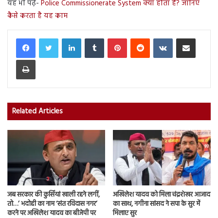
यह भी पढ़ें-
Police Commissionerate System क्या होता है? जानिए
कैसे करता है यह काम
LinkedIn
Tumblr
Pinterest
Reddit
VKontakte
Share via Email
Print
Related Articles
जब सरकार की कुर्सियां खाली रहने लगीं,
अखिलेश यादव को मिला चंद्रशेखर आजाद
तो…’ भदोही का नाम ‘संत रविदास नगर’
का साथ, नगीना सांसद ने सपा के सुर में
करने पर अखिलेश यादव का बीजेपी पर
मिलाए सुर