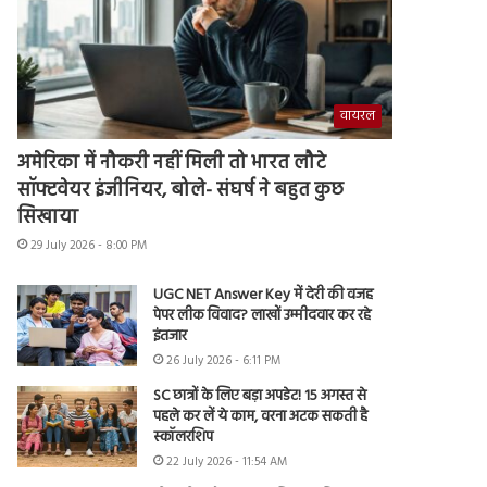
वायरल
अमेरिका में नौकरी नहीं मिली तो भारत लौटे
सॉफ्टवेयर इंजीनियर, बोले- संघर्ष ने बहुत कुछ
सिखाया
29 July 2026 - 8:00 PM
UGC NET Answer Key में देरी की वजह
पेपर लीक विवाद? लाखों उम्मीदवार कर रहे
इंतजार
26 July 2026 - 6:11 PM
SC छात्रों के लिए बड़ा अपडेट! 15 अगस्त से
पहले कर लें ये काम, वरना अटक सकती है
स्कॉलरशिप
22 July 2026 - 11:54 AM