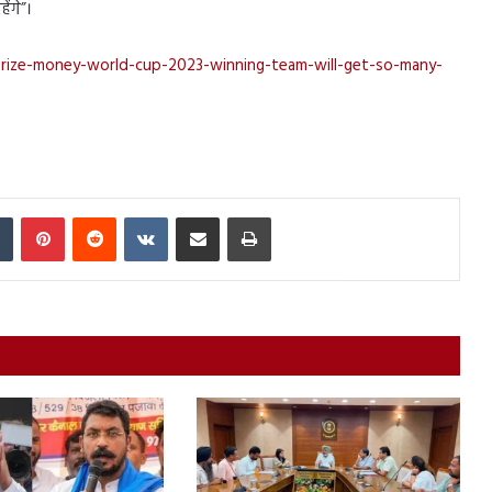
ंगे”।
prize-money-world-cup-2023-winning-team-will-get-so-many-
In
Tumblr
Pinterest
Reddit
VKontakte
Share via Email
Print