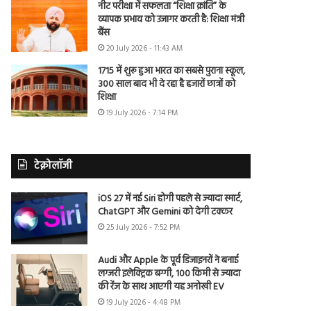
नीट परीक्षा में सफलता “शिक्षा क्रांति” के
व्यापक प्रभाव को उजागर करती है: शिक्षा मंत्री
बैंस
20 July 2026 - 11:43 AM
1715 में शुरू हुआ भारत का सबसे पुराना स्कूल,
300 साल बाद भी दे रहा है हजारों छात्रों को
शिक्षा
19 July 2026 - 7:14 PM
टेक्नोलॉजी
iOS 27 में नई Siri होगी पहले से ज्यादा स्मार्ट,
ChatGPT और Gemini को देगी टक्कर
25 July 2026 - 7:52 PM
Audi और Apple के पूर्व डिजाइनरों ने बनाई
लग्जरी इलेक्ट्रिक बग्गी, 100 किमी से ज्यादा
की रेंज के साथ आएगी यह अनोखी EV
19 July 2026 - 4:48 PM