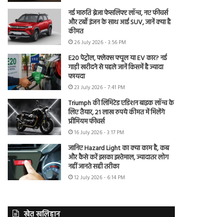
नई मारुति ब्रेजा फेसलिफ्ट लॉन्च, नए फीचर्स
और टर्बो इंजन के साथ आई SUV, जानें क्या है
कीमत
26 July 2026 - 3:56 PM
E20 पेट्रोल, फ्लेक्स फ्यूल या EV कार? नई
गाड़ी खरीदने से पहले जानें किसमें है ज्यादा
फायदा
23 July 2026 - 7:41 PM
Triumph की लिमिटेड एडिशन बाइक लॉन्च के
लिए तैयार, 21 लाख रुपये कीमत में मिलेंगे
प्रीमियम फीचर्स
16 July 2026 - 3:17 PM
जानिए Hazard Light का क्या काम है, कब
और कैसे करें इसका इस्तेमाल, ज्यादातर लोग
नहीं जानते सही तरीका
12 July 2026 - 6:14 PM
खेत खलिहान