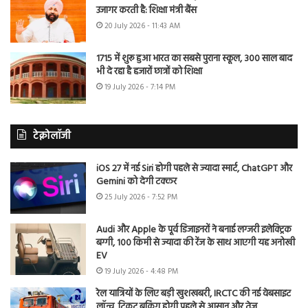
उजागर करती है: शिक्षा मंत्री बैंस
20 July 2026 - 11:43 AM
1715 में शुरू हुआ भारत का सबसे पुराना स्कूल, 300 साल बाद
भी दे रहा है हजारों छात्रों को शिक्षा
19 July 2026 - 7:14 PM
टेक्नोलॉजी
iOS 27 में नई Siri होगी पहले से ज्यादा स्मार्ट, ChatGPT और
Gemini को देगी टक्कर
25 July 2026 - 7:52 PM
Audi और Apple के पूर्व डिजाइनरों ने बनाई लग्जरी इलेक्ट्रिक
बग्गी, 100 किमी से ज्यादा की रेंज के साथ आएगी यह अनोखी
EV
19 July 2026 - 4:48 PM
रेल यात्रियों के लिए बड़ी खुशखबरी, IRCTC की नई वेबसाइट
लॉन्च, टिकट बुकिंग होगी पहले से आसान और तेज