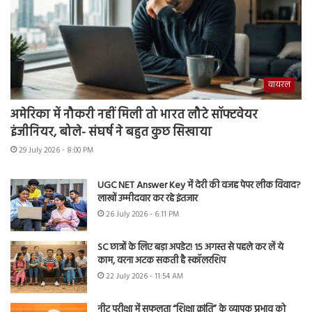
वायरल
अमेरिका में नौकरी नहीं मिली तो भारत लौटे सॉफ्टवेयर
इंजीनियर, बोले- संघर्ष ने बहुत कुछ सिखाया
29 July 2026 - 8:00 PM
UGC NET Answer Key में देरी की वजह पेपर लीक विवाद?
लाखों उम्मीदवार कर रहे इंतजार
26 July 2026 - 6:11 PM
SC छात्रों के लिए बड़ा अपडेट! 15 अगस्त से पहले कर लें ये
काम, वरना अटक सकती है स्कॉलरशिप
22 July 2026 - 11:54 AM
नीट परीक्षा में सफलता “शिक्षा क्रांति” के व्यापक प्रभाव को