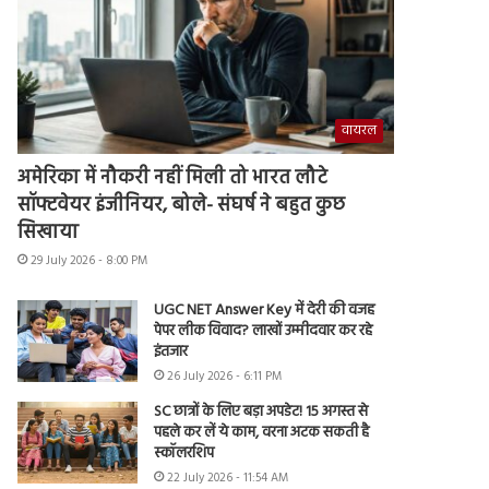
वायरल
अमेरिका में नौकरी नहीं मिली तो भारत लौटे
सॉफ्टवेयर इंजीनियर, बोले- संघर्ष ने बहुत कुछ
सिखाया
29 July 2026 - 8:00 PM
UGC NET Answer Key में देरी की वजह
पेपर लीक विवाद? लाखों उम्मीदवार कर रहे
इंतजार
26 July 2026 - 6:11 PM
SC छात्रों के लिए बड़ा अपडेट! 15 अगस्त से
पहले कर लें ये काम, वरना अटक सकती है
स्कॉलरशिप
22 July 2026 - 11:54 AM