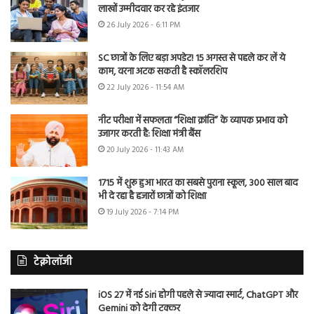
लाखों उम्मीदवार कर रहे इंतजार
26 July 2026 - 6:11 PM
SC छात्रों के लिए बड़ा अपडेट! 15 अगस्त से पहले कर लें ये
काम, वरना अटक सकती है स्कॉलरशिप
22 July 2026 - 11:54 AM
नीट परीक्षा में सफलता “शिक्षा क्रांति” के व्यापक प्रभाव को
उजागर करती है: शिक्षा मंत्री बैंस
20 July 2026 - 11:43 AM
1715 में शुरू हुआ भारत का सबसे पुराना स्कूल, 300 साल बाद
भी दे रहा है हजारों छात्रों को शिक्षा
19 July 2026 - 7:14 PM
टेक्नोलॉजी
iOS 27 में नई Siri होगी पहले से ज्यादा स्मार्ट, ChatGPT और
Gemini को देगी टक्कर