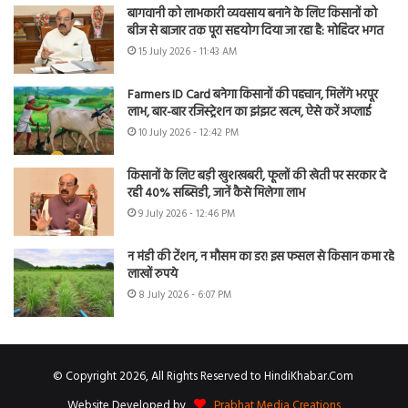
बागवानी को लाभकारी व्यवसाय बनाने के लिए किसानों को
बीज से बाजार तक पूरा सहयोग दिया जा रहा है: मोहिंदर भगत
15 July 2026 - 11:43 AM
Farmers ID Card बनेगा किसानों की पहचान, मिलेंगे भरपूर
लाभ, बार-बार रजिस्ट्रेशन का झंझट खत्म, ऐसे करें अप्लाई
10 July 2026 - 12:42 PM
किसानों के लिए बड़ी खुशखबरी, फूलों की खेती पर सरकार दे
रही 40% सब्सिडी, जानें कैसे मिलेगा लाभ
9 July 2026 - 12:46 PM
न मंडी की टेंशन, न मौसम का डर! इस फसल से किसान कमा रहे
लाखों रुपये
8 July 2026 - 6:07 PM
© Copyright 2026, All Rights Reserved to HindiKhabar.Com
Website Developed by
Prabhat Media Creations