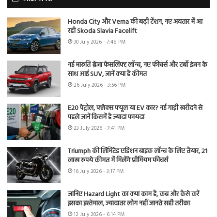
Honda City और Verna की बढ़ी टेंशन, नए अवतार में आ
रही Skoda Slavia Facelift
30 July 2026 - 7:48 PM
नई मारुति ब्रेजा फेसलिफ्ट लॉन्च, नए फीचर्स और टर्बो इंजन के
साथ आई SUV, जानें क्या है कीमत
26 July 2026 - 3:56 PM
E20 पेट्रोल, फ्लेक्स फ्यूल या EV कार? नई गाड़ी खरीदने से
पहले जानें किसमें है ज्यादा फायदा
23 July 2026 - 7:41 PM
Triumph की लिमिटेड एडिशन बाइक लॉन्च के लिए तैयार, 21
लाख रुपये कीमत में मिलेंगे प्रीमियम फीचर्स
16 July 2026 - 3:17 PM
जानिए Hazard Light का क्या काम है, कब और कैसे करें
इसका इस्तेमाल, ज्यादातर लोग नहीं जानते सही तरीका
12 July 2026 - 6:14 PM