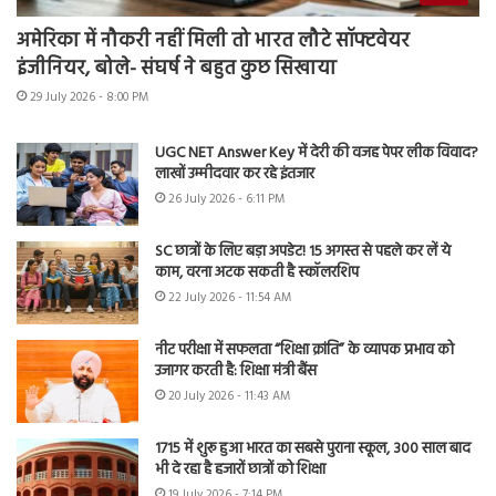
अमेरिका में नौकरी नहीं मिली तो भारत लौटे सॉफ्टवेयर
इंजीनियर, बोले- संघर्ष ने बहुत कुछ सिखाया
29 July 2026 - 8:00 PM
UGC NET Answer Key में देरी की वजह पेपर लीक विवाद?
लाखों उम्मीदवार कर रहे इंतजार
26 July 2026 - 6:11 PM
SC छात्रों के लिए बड़ा अपडेट! 15 अगस्त से पहले कर लें ये
काम, वरना अटक सकती है स्कॉलरशिप
22 July 2026 - 11:54 AM
नीट परीक्षा में सफलता “शिक्षा क्रांति” के व्यापक प्रभाव को
उजागर करती है: शिक्षा मंत्री बैंस
20 July 2026 - 11:43 AM
1715 में शुरू हुआ भारत का सबसे पुराना स्कूल, 300 साल बाद
भी दे रहा है हजारों छात्रों को शिक्षा
19 July 2026 - 7:14 PM