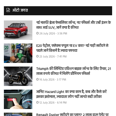
ऑटो जगत
नई मारुति ब्रेजा फेसलिफ्ट लॉन्च, नए फीचर्स और टर्बो इंजन के
साथ आई SUV, जानें क्या है कीमत
26 July 2026 - 3:56 PM
E20 पेट्रोल, फ्लेक्स फ्यूल या EV कार? नई गाड़ी खरीदने से
पहले जानें किसमें है ज्यादा फायदा
23 July 2026 - 7:41 PM
Triumph की लिमिटेड एडिशन बाइक लॉन्च के लिए तैयार, 21
लाख रुपये कीमत में मिलेंगे प्रीमियम फीचर्स
16 July 2026 - 3:17 PM
जानिए Hazard Light का क्या काम है, कब और कैसे करें
इसका इस्तेमाल, ज्यादातर लोग नहीं जानते सही तरीका
12 July 2026 - 6:14 PM
Renault Duster खरीदने का प्लान? 2 लाख डाउन पेमेंट पर