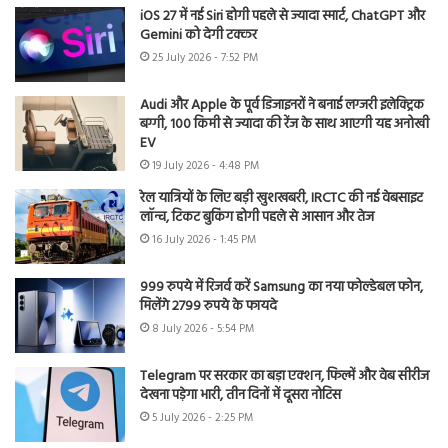
iOS 27 में नई Siri होगी पहले से ज्यादा स्मार्ट, ChatGPT और
Gemini को देगी टक्कर
25 July 2026 - 7:52 PM
Audi और Apple के पूर्व डिजाइनरों ने बनाई लग्जरी इलेक्ट्रिक
बग्गी, 100 किमी से ज्यादा की रेंज के साथ आएगी यह अनोखी
EV
19 July 2026 - 4:48 PM
रेल यात्रियों के लिए बड़ी खुशखबरी, IRCTC की नई वेबसाइट
लॉन्च, टिकट बुकिंग होगी पहले से आसान और तेज
16 July 2026 - 1:45 PM
999 रुपये में रिजर्व करें Samsung का नया फोल्डेबल फोन,
मिलेंगे 2799 रुपये के फायदे
8 July 2026 - 5:54 PM
Telegram पर सरकार का बड़ा एक्शन, फिल्में और वेब सीरीज
देखना पड़ेगा भारी, तीन दिनों में दूसरा नोटिस
5 July 2026 - 2:25 PM