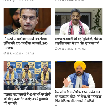
29 July 2026 - 12:43 PM
29 July 2026 - 12:11 PM
‘गैंगस्टरों पर वार’ का 188वां दिन, पंजाब
अफजाल अंसारी की बढ़ीं मुश्किलें, हथियार
पुलिस की 476 जगहों पर छापेमारी, 260
लाइसेंस मामले में एक और मुकदमा दर्ज
गिरफ्तार
29 July 2026 - 10:15 AM
29 July 2026 - 11:39 AM
पेपर लीक के आरोपों पर CM भगवंत मान
वलसाड बाढ़ त्रासदी में 45 से अधिक लोगों
का पलटवार, बोले- ‘नो कैश, नो फरमाइश’,
की मौत, AAP ने 1 करोड़ रुपये मुआवजे
सिर्फ मेरिट पर दी सरकारी नौकरियां
की मांग की