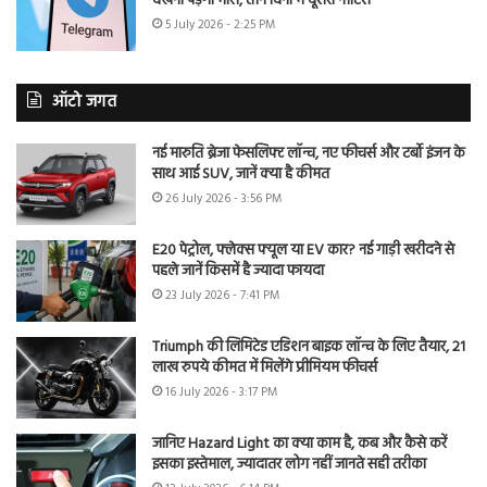
देखना पड़ेगा भारी, तीन दिनों में दूसरा नोटिस
5 July 2026 - 2:25 PM
ऑटो जगत
नई मारुति ब्रेजा फेसलिफ्ट लॉन्च, नए फीचर्स और टर्बो इंजन के
साथ आई SUV, जानें क्या है कीमत
26 July 2026 - 3:56 PM
E20 पेट्रोल, फ्लेक्स फ्यूल या EV कार? नई गाड़ी खरीदने से
पहले जानें किसमें है ज्यादा फायदा
23 July 2026 - 7:41 PM
Triumph की लिमिटेड एडिशन बाइक लॉन्च के लिए तैयार, 21
लाख रुपये कीमत में मिलेंगे प्रीमियम फीचर्स
16 July 2026 - 3:17 PM
जानिए Hazard Light का क्या काम है, कब और कैसे करें
इसका इस्तेमाल, ज्यादातर लोग नहीं जानते सही तरीका