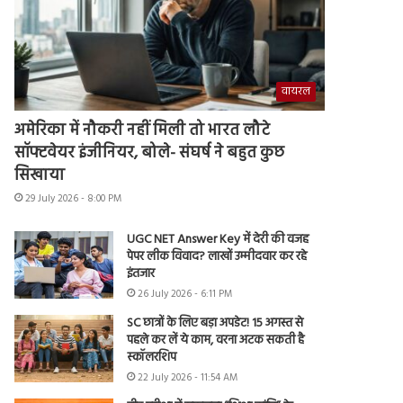
वायरल
अमेरिका में नौकरी नहीं मिली तो भारत लौटे
सॉफ्टवेयर इंजीनियर, बोले- संघर्ष ने बहुत कुछ
सिखाया
29 July 2026 - 8:00 PM
UGC NET Answer Key में देरी की वजह
पेपर लीक विवाद? लाखों उम्मीदवार कर रहे
इंतजार
26 July 2026 - 6:11 PM
SC छात्रों के लिए बड़ा अपडेट! 15 अगस्त से
पहले कर लें ये काम, वरना अटक सकती है
स्कॉलरशिप
22 July 2026 - 11:54 AM