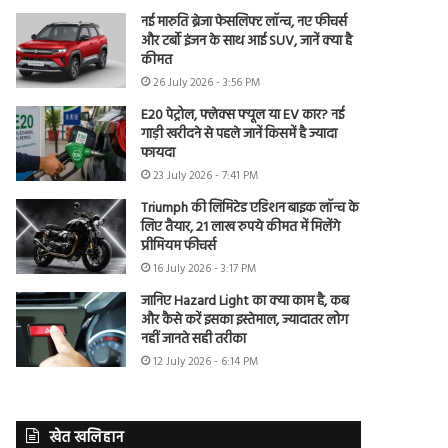
नई मारुति ब्रेजा फेसलिफ्ट लॉन्च, नए फीचर्स
और टर्बो इंजन के साथ आई SUV, जानें क्या है
कीमत
26 July 2026 - 3:56 PM
E20 पेट्रोल, फ्लेक्स फ्यूल या EV कार? नई
गाड़ी खरीदने से पहले जानें किसमें है ज्यादा
फायदा
23 July 2026 - 7:41 PM
Triumph की लिमिटेड एडिशन बाइक लॉन्च के
लिए तैयार, 21 लाख रुपये कीमत में मिलेंगे
प्रीमियम फीचर्स
16 July 2026 - 3:17 PM
जानिए Hazard Light का क्या काम है, कब
और कैसे करें इसका इस्तेमाल, ज्यादातर लोग
नहीं जानते सही तरीका
12 July 2026 - 6:14 PM
खेत खलिहान