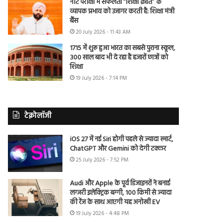
नीट परीक्षा में सफलता “शिक्षा क्रांति” के
व्यापक प्रभाव को उजागर करती है: शिक्षा मंत्री
बैंस
20 July 2026 - 11:43 AM
1715 में शुरू हुआ भारत का सबसे पुराना स्कूल,
300 साल बाद भी दे रहा है हजारों छात्रों को
शिक्षा
19 July 2026 - 7:14 PM
टेक्नोलॉजी
iOS 27 में नई Siri होगी पहले से ज्यादा स्मार्ट,
ChatGPT और Gemini को देगी टक्कर
25 July 2026 - 7:52 PM
Audi और Apple के पूर्व डिजाइनरों ने बनाई
लग्जरी इलेक्ट्रिक बग्गी, 100 किमी से ज्यादा
की रेंज के साथ आएगी यह अनोखी EV
19 July 2026 - 4:48 PM