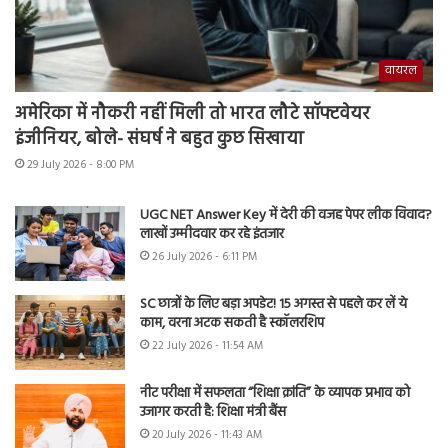
वायरल
अमेरिका में नौकरी नहीं मिली तो भारत लौटे सॉफ्टवेयर
इंजीनियर, बोले- संघर्ष ने बहुत कुछ सिखाया
29 July 2026 - 8:00 PM
UGC NET Answer Key में देरी की वजह पेपर लीक विवाद?
लाखों उम्मीदवार कर रहे इंतजार
26 July 2026 - 6:11 PM
SC छात्रों के लिए बड़ा अपडेट! 15 अगस्त से पहले कर लें ये
काम, वरना अटक सकती है स्कॉलरशिप
22 July 2026 - 11:54 AM
नीट परीक्षा में सफलता “शिक्षा क्रांति” के व्यापक प्रभाव को
उजागर करती है: शिक्षा मंत्री बैंस
20 July 2026 - 11:43 AM