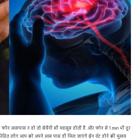
 फोन आसपास न हो तो बेचैनी सी महसूस होती है .और फोन से 1 min भी दुर
 से पिढित लोग आप को अपने आस पास ही मिल जाएंगे ब्रेन रॉट होने की मुखय