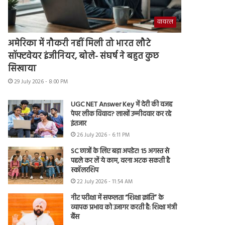
वायरल
अमेरिका में नौकरी नहीं मिली तो भारत लौटे
सॉफ्टवेयर इंजीनियर, बोले- संघर्ष ने बहुत कुछ
सिखाया
29 July 2026 - 8:00 PM
UGC NET Answer Key में देरी की वजह
पेपर लीक विवाद? लाखों उम्मीदवार कर रहे
इंतजार
26 July 2026 - 6:11 PM
SC छात्रों के लिए बड़ा अपडेट! 15 अगस्त से
पहले कर लें ये काम, वरना अटक सकती है
स्कॉलरशिप
22 July 2026 - 11:54 AM
नीट परीक्षा में सफलता “शिक्षा क्रांति” के
व्यापक प्रभाव को उजागर करती है: शिक्षा मंत्री
बैंस