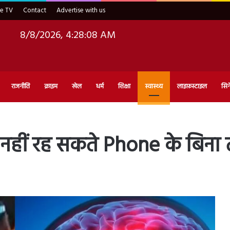
ve TV
Contact
Advertise with us
8/8/2026, 4:28:10 AM
राजनीति
क्राइम
खेल
धर्म
शिक्षा
स्वास्थ्य
लाइफ़स्टाइल
सिन
 नहीं रह सकते Phone के बिना