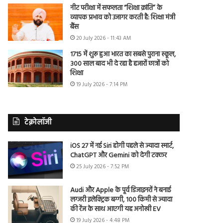
नीट परीक्षा में सफलता “शिक्षा क्रांति” के
व्यापक प्रभाव को उजागर करती है: शिक्षा मंत्री
बैंस
20 July 2026 - 11:43 AM
1715 में शुरू हुआ भारत का सबसे पुराना स्कूल,
300 साल बाद भी दे रहा है हजारों छात्रों को
शिक्षा
19 July 2026 - 7:14 PM
टेक्नोलॉजी
iOS 27 में नई Siri होगी पहले से ज्यादा स्मार्ट,
ChatGPT और Gemini को देगी टक्कर
25 July 2026 - 7:52 PM
Audi और Apple के पूर्व डिजाइनरों ने बनाई
लग्जरी इलेक्ट्रिक बग्गी, 100 किमी से ज्यादा
की रेंज के साथ आएगी यह अनोखी EV
19 July 2026 - 4:48 PM