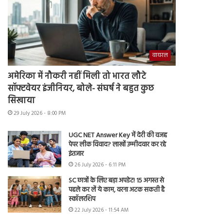
वायरल
अमेरिका में नौकरी नहीं मिली तो भारत लौटे
सॉफ्टवेयर इंजीनियर, बोले- संघर्ष ने बहुत कुछ
सिखाया
29 July 2026 - 8:00 PM
UGC NET Answer Key में देरी की वजह
पेपर लीक विवाद? लाखों उम्मीदवार कर रहे
इंतजार
26 July 2026 - 6:11 PM
SC छात्रों के लिए बड़ा अपडेट! 15 अगस्त से
पहले कर लें ये काम, वरना अटक सकती है
स्कॉलरशिप
22 July 2026 - 11:54 AM