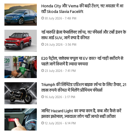
Honda City और Verna की बढ़ी टेंशन, नए अवतार में आ
रही Skoda Slavia Facelift
30 July 2026 - 7:48 PM
नई मारुति ब्रेजा फेसलिफ्ट लॉन्च, नए फीचर्स और टर्बो इंजन के
साथ आई SUV, जानें क्या है कीमत
26 July 2026 - 3:56 PM
E20 पेट्रोल, फ्लेक्स फ्यूल या EV कार? नई गाड़ी खरीदने से
पहले जानें किसमें है ज्यादा फायदा
23 July 2026 - 7:41 PM
Triumph की लिमिटेड एडिशन बाइक लॉन्च के लिए तैयार, 21
लाख रुपये कीमत में मिलेंगे प्रीमियम फीचर्स
16 July 2026 - 3:17 PM
जानिए Hazard Light का क्या काम है, कब और कैसे करें
इसका इस्तेमाल, ज्यादातर लोग नहीं जानते सही तरीका
12 July 2026 - 6:14 PM