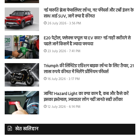
नई मारुति ब्रेजा फेसलिफ्ट लॉन्च, नए फीचर्स और टर्बो इंजन के
साथ आई SUV, जानें क्या है कीमत
26 July 2026 - 3:56 PM
E20 पेट्रोल, फ्लेक्स फ्यूल या EV कार? नई गाड़ी खरीदने से
पहले जानें किसमें है ज्यादा फायदा
23 July 2026 - 7:41 PM
Triumph की लिमिटेड एडिशन बाइक लॉन्च के लिए तैयार, 21
लाख रुपये कीमत में मिलेंगे प्रीमियम फीचर्स
16 July 2026 - 3:17 PM
जानिए Hazard Light का क्या काम है, कब और कैसे करें
इसका इस्तेमाल, ज्यादातर लोग नहीं जानते सही तरीका
12 July 2026 - 6:14 PM
खेत खलिहान