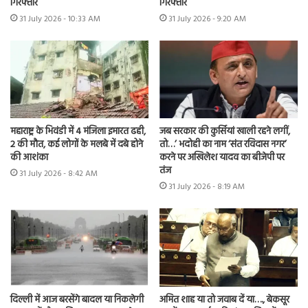
गिरफ्तार
गिरफ्तार
31 July 2026 - 10:33 AM
31 July 2026 - 9:20 AM
महाराष्ट्र के भिवंडी में 4 मंजिला इमारत ढही,
जब सरकार की कुर्सियां खाली रहने लगीं,
2 की मौत, कई लोगों के मलबे में दबे होने
तो…’ भदोही का नाम ‘संत रविदास नगर’
की आशंका
करने पर अखिलेश यादव का बीजेपी पर
तंज
31 July 2026 - 8:42 AM
31 July 2026 - 8:19 AM
दिल्ली में आज बरसेंगे बादल या निकलेगी
अमित शाह या तो जवाब दें या…., बेकसूर