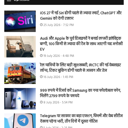
iOS 27 में नई Siri होगी पहले से ज्यादा स्मार्ट, ChatGPT और
Gemini को देगी टक्कर
25 July 2026 - 7:52 PM
Audi और Apple के पूर्व डिजाइनरों ने बनाई लग्जरी इलेक्ट्रिक
बग्गी, 100 किमी से ज्यादा की रेंज के साथ आएगी यह अनोखी
EV
19 July 2026 - 4:48 PM
रेल यात्रियों के लिए बड़ी खुशखबरी, IRCTC की नई वेबसाइट
लॉन्च, टिकट बुकिंग होगी पहले से आसान और तेज
16 July 2026 - 1:45 PM
999 रुपये में रिजर्व करें Samsung का नया फोल्डेबल फोन,
मिलेंगे 2799 रुपये के फायदे
8 July 2026 - 5:54 PM
Telegram पर सरकार का बड़ा एक्शन, फिल्में और वेब सीरीज
देखना पड़ेगा भारी, तीन दिनों में दूसरा नोटिस
5 July 2026 - 2:25 PM