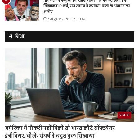
वाराणसी में पप्पू यादव, राहुल गांधी और अवधेश प्रसाद के
खिलाफ FIR दर्ज, संत समाज ने लगाया भगवा के अपमान का
आरोप
2 August 2026 - 12:16 PM
शिक्षा
वायरल
अमेरिका में नौकरी नहीं मिली तो भारत लौटे सॉफ्टवेयर
इंजीनियर, बोले- संघर्ष ने बहुत कुछ सिखाया