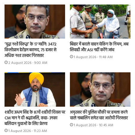
‘युद्ध नशों विरुद्ध’ के 17 महीने: 3472
बिहार में बदले वाहन चेकिंग के नियम, अब
किलोग्राम हेरोइन बरामद, 75 हजार से
सिपाही और ASI नहीं करेंगे जांच
अधिक नशा तस्कर गिरफ्तार
1 August 2026 - 11:48 AM
2 August 2026 - 9:00 AM
शहीद ऊधम सिंह के 87वें शहीदी दिवस पर
अमृतसर की पुलिस चौकी पर हमला करने
CM मान ने दी श्रद्धांजलि, कहा- उनका
वाले नाबालिग समेत चार आरोपी गिरफ्तार
बलिदान युवाओं के लिए प्रेरणा
1 August 2026 - 10:45 AM
1 August 2026 - 11:23 AM