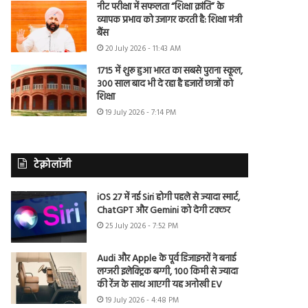
नीट परीक्षा में सफलता “शिक्षा क्रांति” के
व्यापक प्रभाव को उजागर करती है: शिक्षा मंत्री
बैंस
20 July 2026 - 11:43 AM
1715 में शुरू हुआ भारत का सबसे पुराना स्कूल,
300 साल बाद भी दे रहा है हजारों छात्रों को
शिक्षा
19 July 2026 - 7:14 PM
टेक्नोलॉजी
iOS 27 में नई Siri होगी पहले से ज्यादा स्मार्ट,
ChatGPT और Gemini को देगी टक्कर
25 July 2026 - 7:52 PM
Audi और Apple के पूर्व डिजाइनरों ने बनाई
लग्जरी इलेक्ट्रिक बग्गी, 100 किमी से ज्यादा
की रेंज के साथ आएगी यह अनोखी EV
19 July 2026 - 4:48 PM