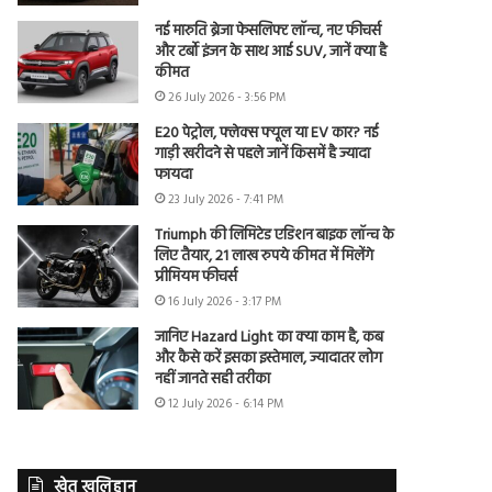
नई मारुति ब्रेजा फेसलिफ्ट लॉन्च, नए फीचर्स
और टर्बो इंजन के साथ आई SUV, जानें क्या है
कीमत
26 July 2026 - 3:56 PM
E20 पेट्रोल, फ्लेक्स फ्यूल या EV कार? नई
गाड़ी खरीदने से पहले जानें किसमें है ज्यादा
फायदा
23 July 2026 - 7:41 PM
Triumph की लिमिटेड एडिशन बाइक लॉन्च के
लिए तैयार, 21 लाख रुपये कीमत में मिलेंगे
प्रीमियम फीचर्स
16 July 2026 - 3:17 PM
जानिए Hazard Light का क्या काम है, कब
और कैसे करें इसका इस्तेमाल, ज्यादातर लोग
नहीं जानते सही तरीका
12 July 2026 - 6:14 PM
खेत खलिहान