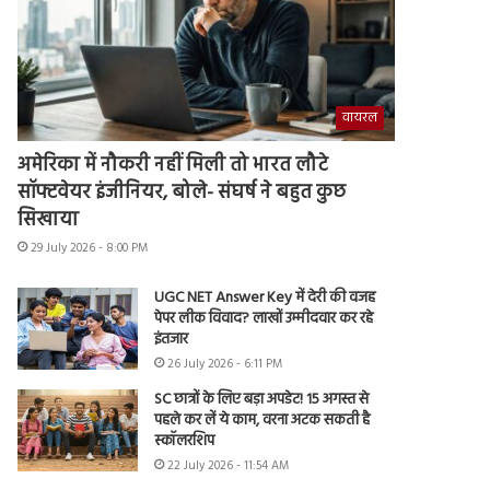
वायरल
अमेरिका में नौकरी नहीं मिली तो भारत लौटे
सॉफ्टवेयर इंजीनियर, बोले- संघर्ष ने बहुत कुछ
सिखाया
29 July 2026 - 8:00 PM
UGC NET Answer Key में देरी की वजह
पेपर लीक विवाद? लाखों उम्मीदवार कर रहे
इंतजार
26 July 2026 - 6:11 PM
SC छात्रों के लिए बड़ा अपडेट! 15 अगस्त से
पहले कर लें ये काम, वरना अटक सकती है
स्कॉलरशिप
22 July 2026 - 11:54 AM