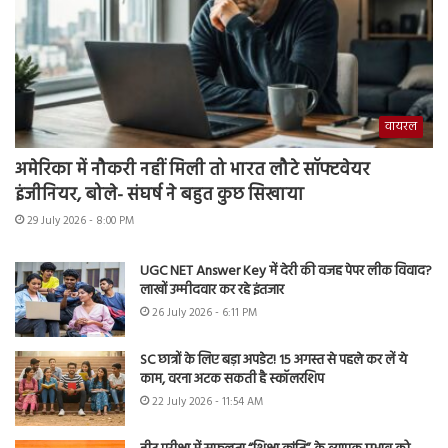
वायरल
अमेरिका में नौकरी नहीं मिली तो भारत लौटे सॉफ्टवेयर
इंजीनियर, बोले- संघर्ष ने बहुत कुछ सिखाया
29 July 2026 - 8:00 PM
UGC NET Answer Key में देरी की वजह पेपर लीक विवाद?
लाखों उम्मीदवार कर रहे इंतजार
26 July 2026 - 6:11 PM
SC छात्रों के लिए बड़ा अपडेट! 15 अगस्त से पहले कर लें ये
काम, वरना अटक सकती है स्कॉलरशिप
22 July 2026 - 11:54 AM