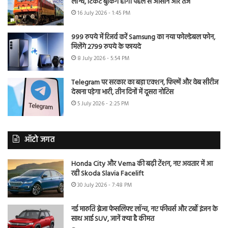
लॉन्च, टिकट बुकिंग होगी पहले से आसान और तेज
16 July 2026 - 1:45 PM
999 रुपये में रिजर्व करें Samsung का नया फोल्डेबल फोन,
मिलेंगे 2799 रुपये के फायदे
8 July 2026 - 5:54 PM
Telegram पर सरकार का बड़ा एक्शन, फिल्में और वेब सीरीज
देखना पड़ेगा भारी, तीन दिनों में दूसरा नोटिस
5 July 2026 - 2:25 PM
ऑटो जगत
Honda City और Verna की बढ़ी टेंशन, नए अवतार में आ
रही Skoda Slavia Facelift
30 July 2026 - 7:48 PM
नई मारुति ब्रेजा फेसलिफ्ट लॉन्च, नए फीचर्स और टर्बो इंजन के
साथ आई SUV, जानें क्या है कीमत