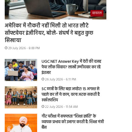
वायरल
अमेरिका में नौकरी नहीं मिली तो भारत लौटे
सॉफ्टवेयर इंजीनियर, बोले- संघर्ष ने बहुत कुछ
सिखाया
29 July 2026 - 8:00 PM
UGC NET Answer Key में देरी की वजह
पेपर लीक विवाद? लाखों उम्मीदवार कर रहे
इंतजार
26 July 2026 - 6:11 PM
SC छात्रों के लिए बड़ा अपडेट! 15 अगस्त से
पहले कर लें ये काम, वरना अटक सकती है
स्कॉलरशिप
22 July 2026 - 11:54 AM
नीट परीक्षा में सफलता “शिक्षा क्रांति” के
व्यापक प्रभाव को उजागर करती है: शिक्षा मंत्री
बैंस