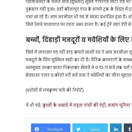
विजिविलटी के चलते आज (बुधवार) सुबह गोपीगंज जीटी रोड पर ए
नुकसान नही हुआ। वहीं कौलापुर गांव के सामने ट्रक के भिड़ंत म
नजर आ रहे हैं। आम जनजीवन भी ठंड से खासा प्रभावित हुआ है। लोग 
जिले रेलवे यातायात पर गहरा असर डाला है। कई ट्रेनें जहां देरी से
बच्चों, दिहाड़ी मजदूरों व मवेशियों के ल
जिले में लगातार पड़ रही हाड़ कंपाने वाली ठंड ने आम जनजीवन प
मजदूरों के लिए मुश्किल खड़ी कर दी है। दैनिक कामगारों के समक्ष
अलसुबह उठकर बाहर निकलकर खेलते थे व 10-11 बजे तक घरों में दुबक
बेतहाशा गलन व कोहरे भरी सर्द हवा ने मवेशियों का जीना मुहाल
(भदोही से रामकृष्ण पांडे की रिपोर्ट)
ये भी पढ़ें:
कुश्ती के अखाड़े में राहुल गांधी की एंट्री, बजरंग पून
Linked
Facebook
Twitter