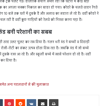
क ट्रक पलट गई। हालांकि संयोग अच्छा रहा कि घटना में कोई बड़ा
ें ट्रक का अगला चक्का निकाल कर बाहर हो गया। कोहरे के चलते वाहन रेंगते
10 बजे तक घरों में दुबके हैं और अलाव का सहारा ले रहे हैं। वहीं कोहरे ने
 चल रही हैं वहीं कुछ गाड़ियों को रेलवे को निरस्त करना पड़ा है।
िए ठंड बनी परेशानी का सबब
ूरी तरह उलट पुलट कर रख दिया है। गलन भरी ठंड ने बच्चों व दिहाड़ी
 रोजी-रोटी का संकट उत्पन्न होता दिख रहा है। जबकि ठंड में जो बच्चे
े नजर आ रहे हैं। और स्कूली बच्चे में खासे परेशान हो रहे हैं। वहीं
 कर दिया है।
िया समेत अन्य पहलवानों से की मुलाकात
In
Tumblr
Pinterest
Reddit
VKontakte
Share via Email
Print