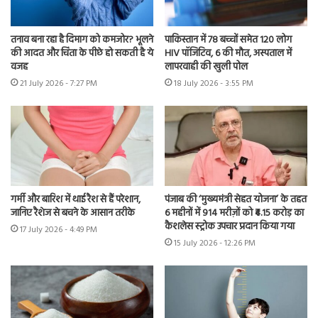
तनाव बना रहा है दिमाग को कमजोर? भूलने
पाकिस्तान में 78 बच्चों समेत 120 लोग
की आदत और चिंता के पीछे हो सकती है ये
HIV पॉजिटिव, 6 की मौत, अस्पताल में
वजह
लापरवाही की खुली पोल
21 July 2026 - 7:27 PM
18 July 2026 - 3:55 PM
गर्मी और बारिश में थाई रैश से हैं परेशान,
पंजाब की ‘मुख्यमंत्री सेहत योजना’ के तहत
जानिए रैशेज से बचने के आसान तरीके
6 महीनों में 914 मरीज़ों को ₹4.15 करोड़ का
कैशलेस स्ट्रोक उपचार प्रदान किया गया
17 July 2026 - 4:49 PM
15 July 2026 - 12:26 PM