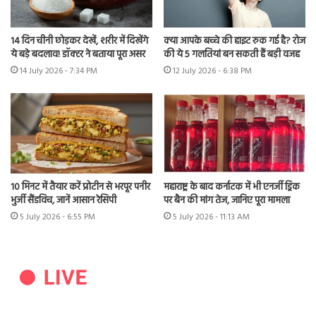
14 दिन चीनी छोड़कर देखें, शरीर में दिखेंगे
क्या आपके बच्चे की हाइट रुक गई है? रोज
ये बड़े बदलाव! डॉक्टर ने बताया पूरा असर
की ये 5 गलतियां बन सकती हैं बड़ी वजह
14 July 2026 - 7:34 PM
12 July 2026 - 6:38 PM
10 मिनट में तैयार करें प्रोटीन से भरपूर पनीर
महाराष्ट्र के बाद कर्नाटक में भी एनर्जी ड्रिंक
भुर्जी सैंडविच, जानें आसान रेसिपी
पर बैन की मांग तेज, जानिए पूरा मामला
5 July 2026 - 6:55 PM
5 July 2026 - 11:13 AM