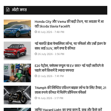
ऑटो जगत
Honda City और Verna की बढ़ी टेंशन, नए अवतार में आ
रही Skoda Slavia Facelift
30 July 2026 - 7:48 PM
नई मारुति ब्रेजा फेसलिफ्ट लॉन्च, नए फीचर्स और टर्बो इंजन के
साथ आई SUV, जानें क्या है कीमत
26 July 2026 - 3:56 PM
E20 पेट्रोल, फ्लेक्स फ्यूल या EV कार? नई गाड़ी खरीदने से
पहले जानें किसमें है ज्यादा फायदा
23 July 2026 - 7:41 PM
Triumph की लिमिटेड एडिशन बाइक लॉन्च के लिए तैयार, 21
लाख रुपये कीमत में मिलेंगे प्रीमियम फीचर्स
16 July 2026 - 3:17 PM
जानिए Hazard Light का क्या काम है, कब और कैसे करें