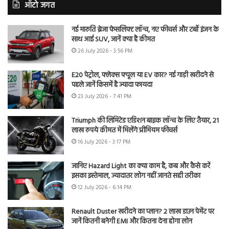
ऑटो जगत
नई मारुति ब्रेजा फेसलिफ्ट लॉन्च, नए फीचर्स और टर्बो इंजन के
साथ आई SUV, जानें क्या है कीमत
26 July 2026 - 3:56 PM
E20 पेट्रोल, फ्लेक्स फ्यूल या EV कार? नई गाड़ी खरीदने से
पहले जानें किसमें है ज्यादा फायदा
23 July 2026 - 7:41 PM
Triumph की लिमिटेड एडिशन बाइक लॉन्च के लिए तैयार, 21
लाख रुपये कीमत में मिलेंगे प्रीमियम फीचर्स
16 July 2026 - 3:17 PM
जानिए Hazard Light का क्या काम है, कब और कैसे करें
इसका इस्तेमाल, ज्यादातर लोग नहीं जानते सही तरीका
12 July 2026 - 6:14 PM
Renault Duster खरीदने का प्लान? 2 लाख डाउन पेमेंट पर
जानें कितनी बनेगी EMI और कितना देना होगा लोन