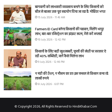
बागवानी को लाभकारी व्यवसाय बनाने के लिए किसानों को
बीज से बाजार तक पूरा सहयोग दिया जा रहा है: मोहिंदर भगत
15 July 2026 - 11:43 AM
Farmers ID Card बनेगा किसानों की पहचान, मिलेंगे भरपूर
लाभ, बार-बार रजिस्ट्रेशन का झंझट खत्म, ऐसे करें अप्लाई
10 July 2026 - 12:42 PM
किसानों के लिए बड़ी खुशखबरी, फूलों की खेती पर सरकार दे
रही 40% सब्सिडी, जानें कैसे मिलेगा लाभ
9 July 2026 - 12:46 PM
न मंडी की टेंशन, न मौसम का डर! इस फसल से किसान कमा रहे
लाखों रुपये
8 July 2026 - 6:07 PM
© Copyright 2026, All Rights Reserved to HindiKhabar.Com