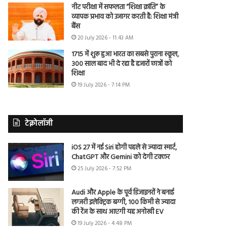
नीट परीक्षा में सफलता “शिक्षा क्रांति” के
व्यापक प्रभाव को उजागर करती है: शिक्षा मंत्री
बैंस
20 July 2026 - 11:43 AM
1715 में शुरू हुआ भारत का सबसे पुराना स्कूल,
300 साल बाद भी दे रहा है हजारों छात्रों को
शिक्षा
19 July 2026 - 7:14 PM
टेक्नोलॉजी
iOS 27 में नई Siri होगी पहले से ज्यादा स्मार्ट,
ChatGPT और Gemini को देगी टक्कर
25 July 2026 - 7:52 PM
Audi और Apple के पूर्व डिजाइनरों ने बनाई
लग्जरी इलेक्ट्रिक बग्गी, 100 किमी से ज्यादा
की रेंज के साथ आएगी यह अनोखी EV
19 July 2026 - 4:48 PM