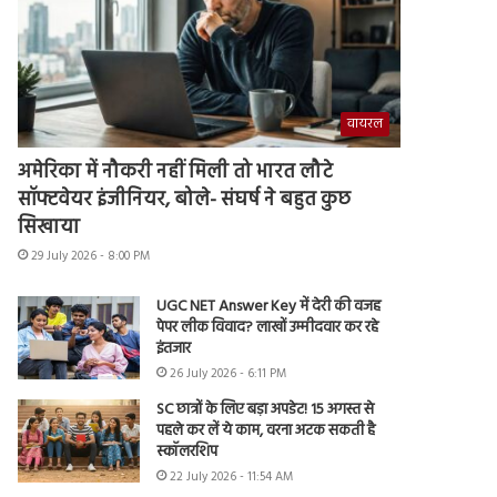
वायरल
अमेरिका में नौकरी नहीं मिली तो भारत लौटे
सॉफ्टवेयर इंजीनियर, बोले- संघर्ष ने बहुत कुछ
सिखाया
29 July 2026 - 8:00 PM
UGC NET Answer Key में देरी की वजह
पेपर लीक विवाद? लाखों उम्मीदवार कर रहे
इंतजार
26 July 2026 - 6:11 PM
SC छात्रों के लिए बड़ा अपडेट! 15 अगस्त से
पहले कर लें ये काम, वरना अटक सकती है
स्कॉलरशिप
22 July 2026 - 11:54 AM