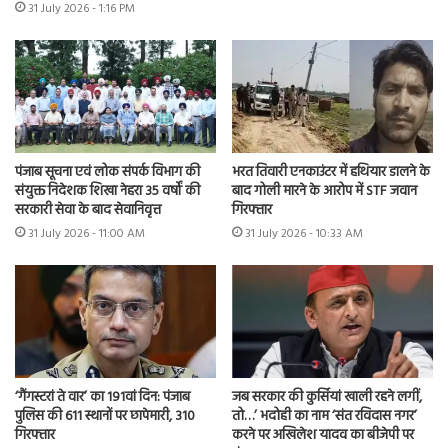
31 July 2026 - 1:16 PM
भरत तिवारी एनकाउंटर में हथियार डालने के
पंजाब सूचना एवं लोक संपर्क विभाग की
बाद गोली मारने के आरोप में STF जवान
संयुक्त निदेशक शिखा नेहरा 35 वर्षों की
गिरफ्तार
सरकारी सेवा के बाद सेवानिवृत्त
31 July 2026 - 10:33 AM
31 July 2026 - 11:00 AM
‘गैंगस्टरां ते वार’ का 191वां दिन: पंजाब
जब सरकार की कुर्सियां खाली रहने लगीं,
पुलिस की 611 स्थानों पर छापेमारी, 310
तो…’ भदोही का नाम ‘संत रविदास नगर’
गिरफ्तार
करने पर अखिलेश यादव का बीजेपी पर