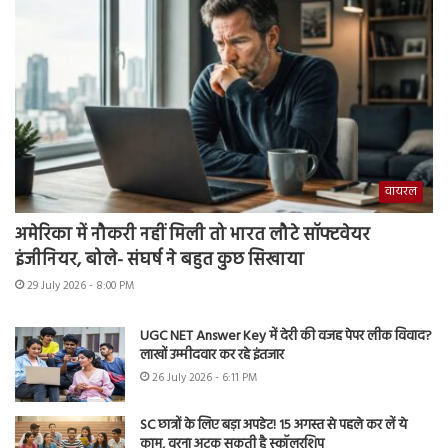
वायरल
अमेरिका में नौकरी नहीं मिली तो भारत लौटे सॉफ्टवेयर
इंजीनियर, बोले- संघर्ष ने बहुत कुछ सिखाया
29 July 2026 - 8:00 PM
UGC NET Answer Key में देरी की वजह पेपर लीक विवाद?
लाखों उम्मीदवार कर रहे इंतजार
26 July 2026 - 6:11 PM
SC छात्रों के लिए बड़ा अपडेट! 15 अगस्त से पहले कर लें ये
काम, वरना अटक सकती है स्कॉलरशिप