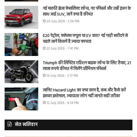
नई मारुति ब्रेजा फेसलिफ्ट लॉन्च, नए फीचर्स और टर्बो इंजन के
साथ आई SUV, जानें क्या है कीमत
26 July 2026 - 3:56 PM
E20 पेट्रोल, फ्लेक्स फ्यूल या EV कार? नई गाड़ी खरीदने से
पहले जानें किसमें है ज्यादा फायदा
23 July 2026 - 7:41 PM
Triumph की लिमिटेड एडिशन बाइक लॉन्च के लिए तैयार, 21
लाख रुपये कीमत में मिलेंगे प्रीमियम फीचर्स
16 July 2026 - 3:17 PM
जानिए Hazard Light का क्या काम है, कब और कैसे करें
इसका इस्तेमाल, ज्यादातर लोग नहीं जानते सही तरीका
12 July 2026 - 6:14 PM
खेत खलिहान