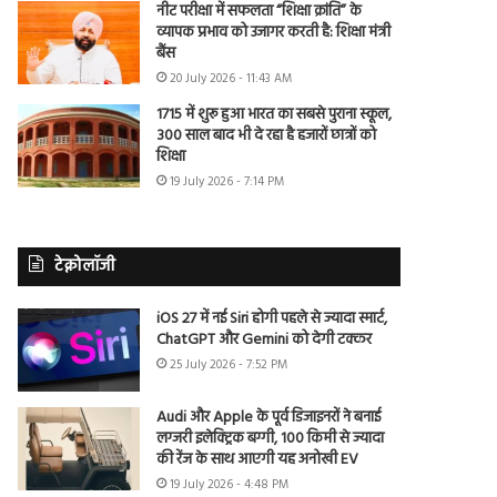
नीट परीक्षा में सफलता “शिक्षा क्रांति” के
व्यापक प्रभाव को उजागर करती है: शिक्षा मंत्री
बैंस
20 July 2026 - 11:43 AM
1715 में शुरू हुआ भारत का सबसे पुराना स्कूल,
300 साल बाद भी दे रहा है हजारों छात्रों को
शिक्षा
19 July 2026 - 7:14 PM
टेक्नोलॉजी
iOS 27 में नई Siri होगी पहले से ज्यादा स्मार्ट,
ChatGPT और Gemini को देगी टक्कर
25 July 2026 - 7:52 PM
Audi और Apple के पूर्व डिजाइनरों ने बनाई
लग्जरी इलेक्ट्रिक बग्गी, 100 किमी से ज्यादा
की रेंज के साथ आएगी यह अनोखी EV
19 July 2026 - 4:48 PM