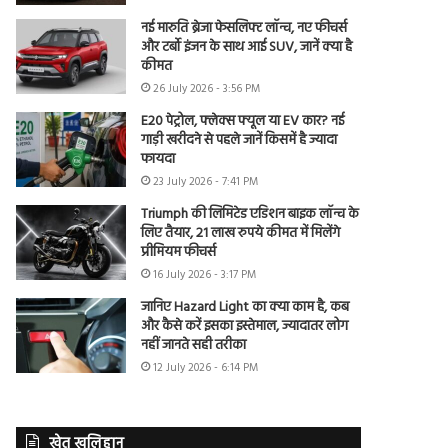
नई मारुति ब्रेजा फेसलिफ्ट लॉन्च, नए फीचर्स
और टर्बो इंजन के साथ आई SUV, जानें क्या है
कीमत
26 July 2026 - 3:56 PM
E20 पेट्रोल, फ्लेक्स फ्यूल या EV कार? नई
गाड़ी खरीदने से पहले जानें किसमें है ज्यादा
फायदा
23 July 2026 - 7:41 PM
Triumph की लिमिटेड एडिशन बाइक लॉन्च के
लिए तैयार, 21 लाख रुपये कीमत में मिलेंगे
प्रीमियम फीचर्स
16 July 2026 - 3:17 PM
जानिए Hazard Light का क्या काम है, कब
और कैसे करें इसका इस्तेमाल, ज्यादातर लोग
नहीं जानते सही तरीका
12 July 2026 - 6:14 PM
खेत खलिहान