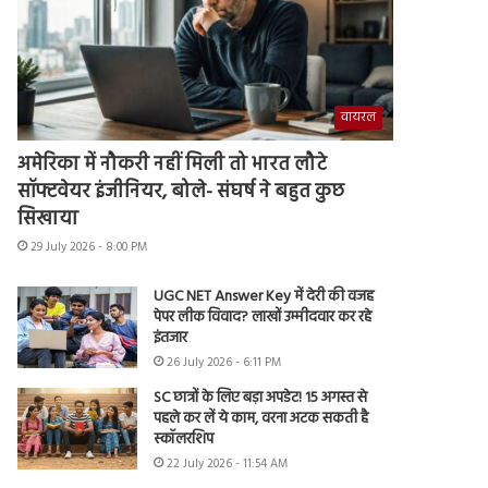
वायरल
अमेरिका में नौकरी नहीं मिली तो भारत लौटे
सॉफ्टवेयर इंजीनियर, बोले- संघर्ष ने बहुत कुछ
सिखाया
29 July 2026 - 8:00 PM
UGC NET Answer Key में देरी की वजह
पेपर लीक विवाद? लाखों उम्मीदवार कर रहे
इंतजार
26 July 2026 - 6:11 PM
SC छात्रों के लिए बड़ा अपडेट! 15 अगस्त से
पहले कर लें ये काम, वरना अटक सकती है
स्कॉलरशिप
22 July 2026 - 11:54 AM