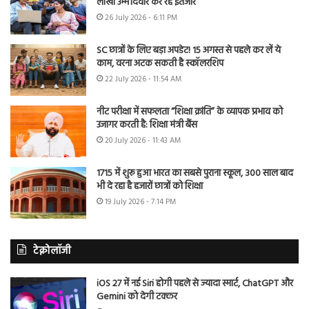
लाखों उम्मीदवार कर रहे इंतजार
26 July 2026 - 6:11 PM
SC छात्रों के लिए बड़ा अपडेट! 15 अगस्त से पहले कर लें ये
काम, वरना अटक सकती है स्कॉलरशिप
22 July 2026 - 11:54 AM
नीट परीक्षा में सफलता “शिक्षा क्रांति” के व्यापक प्रभाव को
उजागर करती है: शिक्षा मंत्री बैंस
20 July 2026 - 11:43 AM
1715 में शुरू हुआ भारत का सबसे पुराना स्कूल, 300 साल बाद
भी दे रहा है हजारों छात्रों को शिक्षा
19 July 2026 - 7:14 PM
टेक्नोलॉजी
iOS 27 में नई Siri होगी पहले से ज्यादा स्मार्ट, ChatGPT और
Gemini को देगी टक्कर